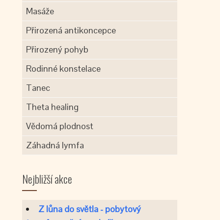
Masáže
Přirozená antikoncepce
Přirozený pohyb
Rodinné konstelace
Tanec
Theta healing
Vědomá plodnost
Záhadná lymfa
Nejbližší akce
Z lůna do světla - pobytový