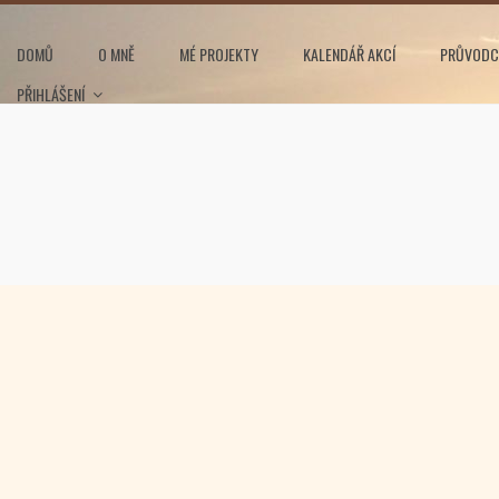
DOMŮ
O MNĚ
MÉ PROJEKTY
KALENDÁŘ AKCÍ
PRŮVODC
PŘIHLÁŠENÍ