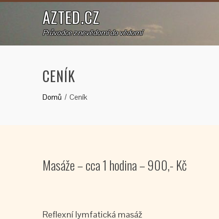
AZTED.CZ
Průvodce z nevědomí do vědomí
CENÍK
Domů
Ceník
Masáže – cca 1 hodina – 900,- Kč
Reflexní lymfatická masáž