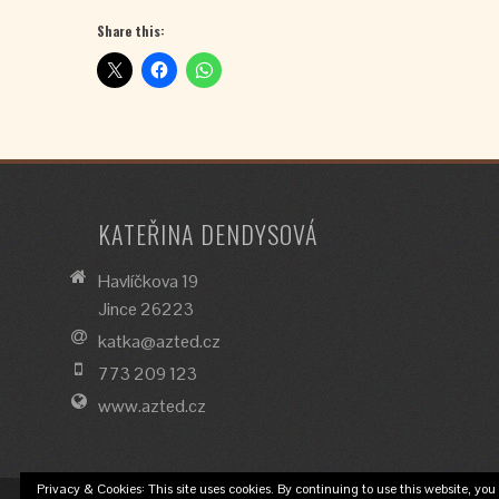
Share this:
KATEŘINA DENDYSOVÁ
Havlíčkova 19
Jince 26223
katka@azted.cz
773 209 123
www.azted.cz
Privacy & Cookies: This site uses cookies. By continuing to use this website, you 