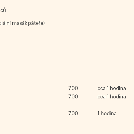
rců
iální masáž páteře)
700
cca 1 hodina
700
cca 1 hodina
700
1 hodina