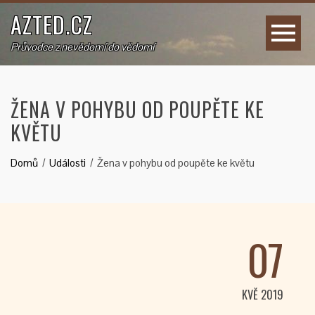
AZTED.CZ
Průvodce z nevědomí do vědomí
ŽENA V POHYBU OD POUPĚTE KE
KVĚTU
Domů
Události
Žena v pohybu od poupěte ke květu
07
KVĚ 2019