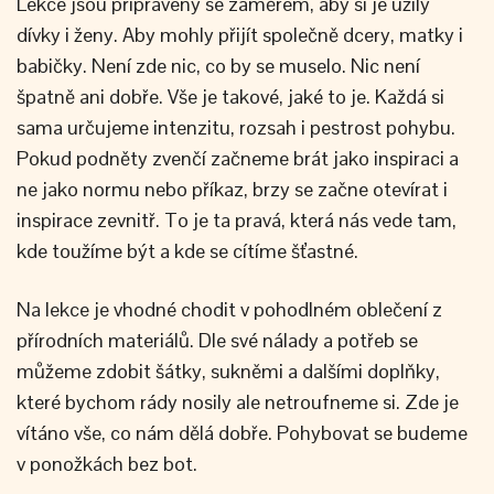
Lekce jsou připraveny se záměrem, aby si je užily
dívky i ženy. Aby mohly přijít společně dcery, matky i
babičky. Není zde nic, co by se muselo. Nic není
špatně ani dobře. Vše je takové, jaké to je. Každá si
sama určujeme intenzitu, rozsah i pestrost pohybu.
Pokud podněty zvenčí začneme brát jako inspiraci a
ne jako normu nebo příkaz, brzy se začne otevírat i
inspirace zevnitř. To je ta pravá, která nás vede tam,
kde toužíme být a kde se cítíme šťastné.
Na lekce je vhodné chodit v pohodlném oblečení z
přírodních materiálů. Dle své nálady a potřeb se
můžeme zdobit šátky, sukněmi a dalšími doplňky,
které bychom rády nosily ale netroufneme si. Zde je
vítáno vše, co nám dělá dobře. Pohybovat se budeme
v ponožkách bez bot.