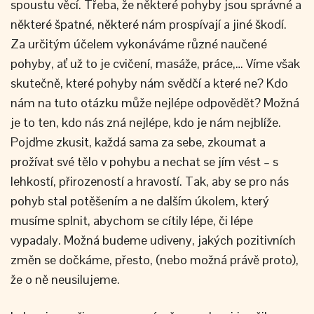
spoustu věcí. Třeba, že některé pohyby jsou správné a
některé špatné, některé nám prospívají a jiné škodí.
Za určitým účelem vykonáváme různé naučené
pohyby, ať už to je cvičení, masáže, práce,… Víme však
skutečně, které pohyby nám svědčí a které ne? Kdo
nám na tuto otázku může nejlépe odpovědět? Možná
je to ten, kdo nás zná nejlépe, kdo je nám nejblíže.
Pojďme zkusit, každá sama za sebe, zkoumat a
prožívat své tělo v pohybu a nechat se jím vést – s
lehkostí, přirozeností a hravostí. Tak, aby se pro nás
pohyb stal potěšením a ne dalším úkolem, který
musíme splnit, abychom se cítily lépe, či lépe
vypadaly. Možná budeme udiveny, jakých pozitivních
změn se dočkáme, přesto, (nebo možná právě proto),
že o ně neusilujeme.