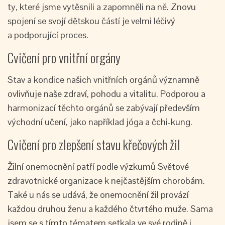
ty, které jsme vytěsnili a zapomněli na ně. Znovu
spojení se svojí dětskou částí je velmi léčivý
a podporující proces.
Cvičení pro vnitřní orgány
Stav a kondice našich vnitřních orgánů významně
ovlivňuje naše zdraví, pohodu a vitalitu. Podporou a
harmonizací těchto orgánů se zabývají především
východní učení, jako například jóga a čchi-kung.
Cvičení pro zlepšení stavu křečových žil
Žilní onemocnění patří podle výzkumů Světové
zdravotnické organizace k nejčastějším chorobám.
Také u nás se udává, že onemocnění žil provází
každou druhou ženu a každého čtvrtého muže. Sama
jsem se s tímto tématem setkala ve své rodině i