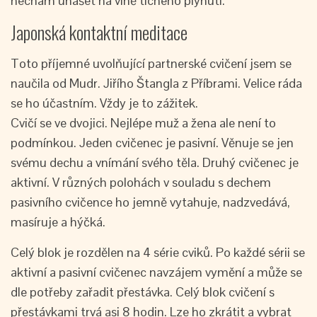
nechám unášet na vlně tichého plynutí.
Japonská kontaktní meditace
Toto příjemné uvolňující partnerské cvičení jsem se
naučila od Mudr. Jiřího Štangla z Příbrami. Velice ráda
se ho účastním. Vždy je to zážitek.
Cvičí se ve dvojici. Nejlépe muž a žena ale není to
podmínkou. Jeden cvičenec je pasivní. Věnuje se jen
svému dechu a vnímání svého těla. Druhý cvičenec je
aktivní. V různých polohách v souladu s dechem
pasivního cvičence ho jemně vytahuje, nadzvedává,
masíruje a hýčká.
Celý blok je rozdělen na 4 série cviků. Po každé sérii se
aktivní a pasivní cvičenec navzájem vymění a může se
dle potřeby zařadit přestávka. Celý blok cvičení s
přestávkami trvá asi 8 hodin. Lze ho zkrátit a vybrat