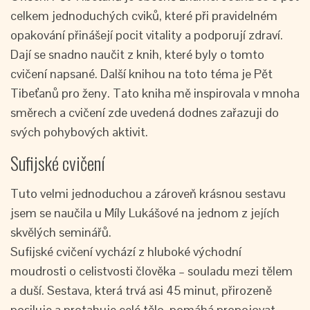
celkem jednoduchých cviků, které při pravidelném
opakování přinášejí pocit vitality a podporují zdraví.
Dají se snadno naučit z knih, které byly o tomto
cvičení napsané. Další knihou na toto téma je Pět
Tibeťanů pro ženy. Tato kniha mě inspirovala v mnoha
směrech a cvičení zde uvedená dodnes zařazuji do
svých pohybových aktivit.
Sufijské cvičení
Tuto velmi jednoduchou a zároveň krásnou sestavu
jsem se naučila u Míly Lukášové na jednom z jejích
skvělých seminářů.
Sufijské cvičení vychází z hluboké východní
moudrosti o celistvosti člověka – souladu mezi tělem
a duší. Sestava, která trvá asi 45 minut, přirozeně
posiluje a protahuje celé tělo, pomáhá propojovat