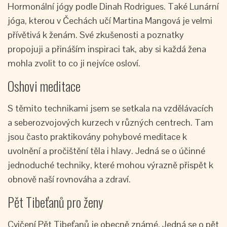
Hormonální jógy podle Dinah Rodrigues. Také Lunární
jóga, kterou v Čechách učí Martina Mangová je velmi
přívětivá k ženám. Své zkušenosti a poznatky
propojuji a přináším inspiraci tak, aby si každá žena
mohla zvolit to co ji nejvíce osloví.
Oshovi meditace
S těmito technikami jsem se setkala na vzdělávacích
a seberozvojových kurzech v různých centrech. Tam
jsou často praktikovány pohybové meditace k
uvolnění a pročištění těla i hlavy. Jedná se o účinné
jednoduché techniky, které mohou výrazně přispět k
obnově naší rovnováha a zdraví.
Pět Tibeťanů pro ženy
Cvičení Pět Tibeťanů je obecně známé. Jedná se o pět