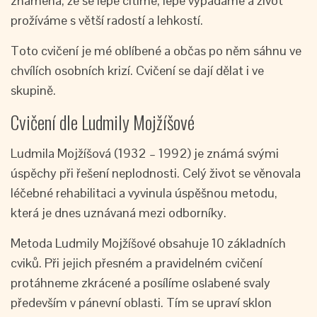
znamená, že se lépe cítíme, lépe vypadáme a život
prožíváme s větší radostí a lehkostí.
Toto cvičení je mé oblíbené a občas po něm sáhnu ve
chvílích osobních krizí. Cvičení se dají dělat i ve
skupině.
Cvičení dle Ludmily Mojžíšové
Ludmila Mojžíšová (1932 – 1992) je známá svými
úspěchy při řešení neplodnosti. Celý život se věnovala
léčebné rehabilitaci a vyvinula úspěšnou metodu,
která je dnes uznávaná mezi odborníky.
Metoda Ludmily Mojžíšové obsahuje 10 základních
cviků. Při jejich přesném a pravidelném cvičení
protáhneme zkrácené a posílíme oslabené svaly
především v pánevní oblasti. Tím se upraví sklon