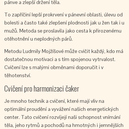
pánve a zlepší držení těla.
To zapříčiní lepší prokrvení v pánevní oblasti, úlevu od
bolesti a často také zlepšení plodnosti jak u žen tak i u
mužů. Metoda se proslavila jako cesta k přirozenému
otěhotnění u neplodných párů.
Metodu Ludmily Mojžíšové může cvičit každý, kdo má
dostatečnou motivaci a s tím spojenou vytrvalost.
Cvičení lze s malými obměnami doporučit i v
těhotenství.
Cvičení pro harmonizaci čaker
Je mnoho technik a cvičení, které mají vliv na
optimální proudění a vyvážení našich energetických
center. Tato cvičení rozvíjejí naši schopnost vnímání
těla, jeho rytmů a pochodů na hmotných i jemnějších