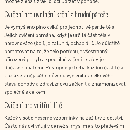
možné zlepšit zrak, či oči udržet v pohodě.
Cvičení pro uvolnění krční a hrudní páteře
Je vymyšleno plno cviků pro jednotlivé partie těla.
Jejich cvičení pomáhá, když je určitá část těla v
nerovnováze (bolí, je zatuhlá, ochablá,..). Je důležité
pamatovat na to, že tělo potřebuje všestranný
přirozený pohyb a speciální cvičení je vždy jen
dočasné opatření. Postupně je třeba každou část těla,
která se z nějakého důvodu vyčlenila z celkového
stavu pohody a zdraví,znovu začlenit a zharmonizovat
společně s celkem.
Cvičení pro vnitřní dítě
Každý v sobě neseme vzpomínky na zážitky z dětství.
Často nás ovlivňují více než si myslíme a to především