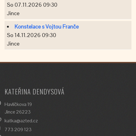
So 07.11.2026 09:30
Jince
Konstelace s Vojtou Franče
So 14.11.2026 09:30
Jince
KATEŘINA DENDYSOVÁ
Havlíčkova 19
Jince 26223
katka@azted.cz
773 209 123