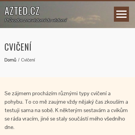
AZTED.CZ
Průvodce z nevědomí do vědomí
CVIČENÍ
Domů
Cvičení
Se zájmem procházím různými typy cvičení a
pohybu. To co mě zaujme vždy nějaký čas zkouším a
testuji sama na sobě. K některým sestavám a cvikům
se ráda vracím, jiné se staly součástí mého všedního
dne.