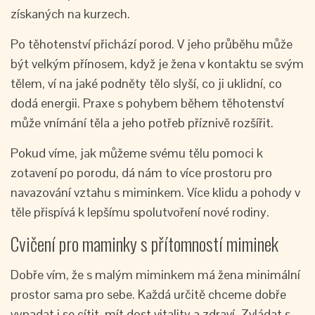
získaných na kurzech.
Po těhotenství přichází porod. V jeho průběhu může
být velkým přínosem, když je žena v kontaktu se svým
tělem, ví na jaké podněty tělo slyší, co ji uklidní, co
dodá energii. Praxe s pohybem během těhotenství
může vnímání těla a jeho potřeb příznivě rozšířit.
Pokud víme, jak můžeme svému tělu pomoci k
zotavení po porodu, dá nám to více prostoru pro
navazování vztahu s miminkem. Více klidu a pohody v
těle přispívá k lepšímu spolutvoření nové rodiny.
Cvičení pro maminky s přítomností miminek
Dobře vím, že s malým miminkem má žena minimální
prostor sama pro sebe. Každá určitě chceme dobře
vypadat i se cítit, mít dost vitality a zdraví. Zvládat s