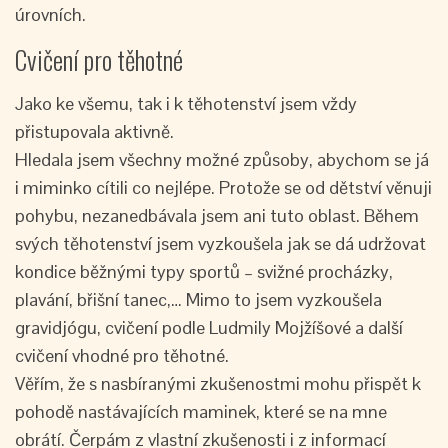
úrovních.
Cvičení pro těhotné
Jako ke všemu, tak i k těhotenství jsem vždy
přistupovala aktivně.
Hledala jsem všechny možné způsoby, abychom se já
i miminko cítili co nejlépe. Protože se od dětství věnuji
pohybu, nezanedbávala jsem ani tuto oblast. Během
svých těhotenství jsem vyzkoušela jak se dá udržovat
kondice běžnými typy sportů – svižné procházky,
plavání, břišní tanec,… Mimo to jsem vyzkoušela
gravidjógu, cvičení podle Ludmily Mojžíšové a další
cvičení vhodné pro těhotné.
Věřím, že s nasbíranými zkušenostmi mohu přispět k
pohodě nastávajících maminek, které se na mne
obrátí. Čerpám z vlastní zkušenosti i z informací