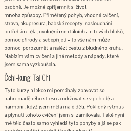
osobně. Je možné zpříjemnit si život
mnoha způsoby. Přiměřený pohyb, vhodné cvičení,
strava, akupresura, babské recepty, naslouchání
potřebám těla, uvolnění mentálních a citových bloků,
pomoc přírody a sebepřijetí – to vše nám může
pomoci porozumět a nalézt cestu z bludného kruhu.
Nabízím vám cvičení a jiné metody a nápady, které
jsem sama vyzkoušela.
Čchi-kung, Tai Chi
Tyto kurzy a lekce mi pomáhaly zbavovat se
nahromaděného stresu a udržovat se v pohodě a
harmonii, když jsem měla malé děti. Poklidný rytmus
a plynutí tohoto cvičení jsem si zamilovala. Také nyní
mé tělo často samo vyhledá tyto pohyby a já se pak