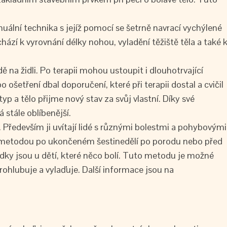
nuální technika s jejíž pomocí se šetrně navrací vychýlené
ází k vyrovnání délky nohou, vyladění těžiště těla a také 
ě na židli. Po terapii mohou ustoupit i dlouhotrvající
po ošetření dbal doporučení, které při terapii dostal a cvičil
p a tělo přijme nový stav za svůj vlastní. Díky své
 stále oblíbenější.
ředevším ji uvítají lidé s různými bolestmi a pohybovými
o metodou po ukončeném šestinedělí po porodu nebo před
ky jsou u dětí, které něco bolí. Tuto metodu je možné
rohlubuje a vylaďuje. Další informace jsou na