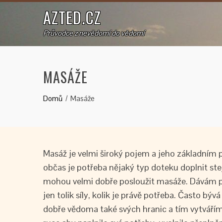
AZTED.CZ
Průvodce z nevědomí do vědomí
MASÁŽE
Domů
Masáže
Masáž je velmi široký pojem a jeho základním p
občas je potřeba nějaký typ doteku doplnit st
mohou velmi dobře posloužit masáže. Dávám 
jen tolik síly, kolik je právě potřeba. Často bý
dobře vědoma také svých hranic a tím vytvář