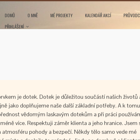
DOMŮ
O MNĚ
MÉ PROJEKTY
KALENDÁŘ AKCÍ
PRŮVODC
PŘIHLÁŠENÍ
rvkem je dotek. Dotek je důležitou součástí našich životů 
ejně jako doplňujeme naše další základní potřeby. A k tomu
přednost vědomým laskavým dotekům a při práci používá
vá méně více. Respektuji záměr klienta a jeho hranice. Jsem 
ím atmosféru pohody a bezpečí. Někdy tělo samo vede mé