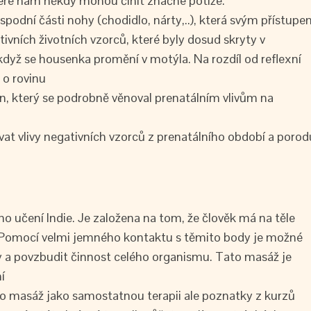
teré nám někdy mohou činit značné potíže.
dní části nohy (chodidlo, nárty,..), která svým přístupe
ivních životních vzorců, které byly dosud skryty v
dyž se housenka promění v motýla. Na rozdíl od reflexní
 o rovinu
hn, který se podrobně věnoval prenatálním vlivům na
at vlivy negativních vzorců z prenatálního období a porod
o učení Indie. Je založena na tom, že člověk má na těle
i). Pomocí velmi jemného kontaktu s těmito body je možné
ky a povzbudit činnost celého organismu. Tato masáž je
í
to masáž jako samostatnou terapii ale poznatky z kurzů