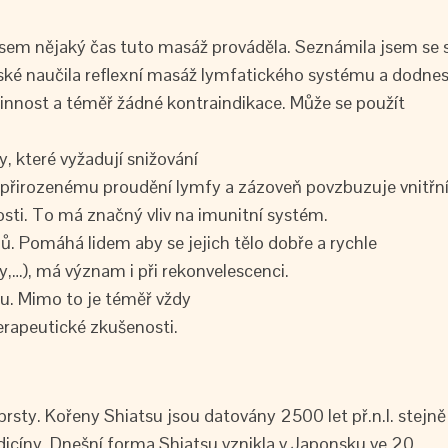
sem nějaký čas tuto masáž prováděla. Seznámila jsem se 
eské naučila reflexní masáž lymfatického systému a dodne
nnost a téměř žádné kontraindikace. Může se použít
, které vyžadují snižování
řirozenému proudění lymfy a zázoveň povzbuzuje vnitřn
nosti. To má značný vliv na imunitní systém.
ů. Pomáhá lidem aby se jejich tělo dobře a rychle
y,…), má význam i při rekonvelescenci.
u. Mimo to je téměř vždy
erapeutické zkušenosti.
rsty. Kořeny Shiatsu jsou datovány 2500 let př.n.l. stejně
dicíny. Dnešní forma Shiatsu vznikla v Japonsku ve 20.