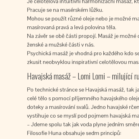
Je celotělová intuitivní harmonizační masáž, 
Pracuje se na masérském lůžku.
Mohou se použít různé oleje nebo je možné ma
masírovaná pravá a levá polovina těla.
Na závěr se obě části propojí. Masáž je možné
ženské a mužské části v nás.
Psychická masáž je vhodná pro každého kdo se
zkusit neobvyklou inspirativní celotělovou mas
Havajská masáž – Lomi Lomi – milující r
Po technické stránce se Havajská masáž, tak jak
celé tělo s pomocí příjemného havajského olej
doteky a masírování svalů. Jedno havajské rčen
vystihuje co se myslí pod pojmem havajská mas
– Jdeme spolu tak jak voda plyne jedním směr
Filosofie Huna obsahuje sedm principů: