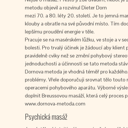
metodu objevil a rozvinul Dieter Dorn
mezi 70. a 80. léty 20. století. Je to jemná ma
klouby a obratle na své původní místo. Tím doch
lepšímu proudění energie v těle.
Pracuje se na masérském lůžku, ve stoje a v sed
bolesti. Pro trvalý účinek je žádoucí aby klient 
pravidelně cviky než se změní pohybový stereoty
jednoduchosti a účinnosti se tato metoda stává
Dornova metoda je vhodná téměř pro každého. P
problémy. Vřele doporučuji srovnat tělo tout
operacemi pohybového aparátu. Výborné výsled
doplnit Breussovou masáží, která celý proces p
www.dornova-metoda.com
Psychická masáž