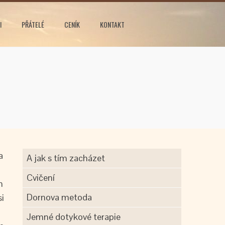
I
PŘÁTELÉ
CENÍK
KONTAKT
a
A jak s tím zacházet
Cvičení
m
Dornova metoda
si
Jemné dotykové terapie