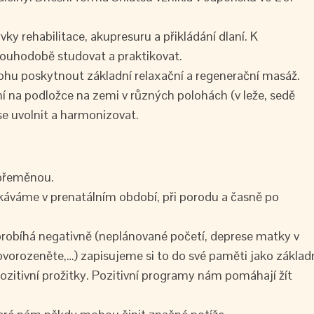
y rehabilitace, akupresuru a přikládání dlaní. K
ouhodobě studovat a praktikovat.
hu poskytnout základní relaxační a regenerační masáž.
 na podložce na zemi v různých polohách (v leže, sedě
se uvolnit a harmonizovat.
 přeměnou.
skáváme v prenatálním období, při porodu a časně po
probíhá negativně (neplánované početí, deprese matky v
vorozeněte,…) zapisujeme si to do své paměti jako základ
pozitivní prožitky. Pozitivní programy nám pomáhají žít