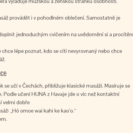
která vylaďuje mužskou a ženskou stránku osobnosti.
sáž provádět i v pohodlném oblečení. Samostatně je
 doplnit jednoduchým cvičením na uvědomění si a procítěn
 chce lépe poznat, kdo se cítí nevyrovnaný nebo chce
áž.
uce
 se učí v Čechách, přibližuje klasické masáži. Masíruje se
e. Podle učení HUNA z Havaje jde o víc než kontaktní
í velmi dobře
áž: „Hó omoe wai kahi ke kao’o.“
em.