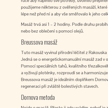
ruce aby naplnilo své potřeby, uvolnilo přepln
použijeme některou z ověřených masáží, které
lépe než před ní a aby vše směřovalo k jeho ce
Masáž trvá asi 1 – 2 hodiny. Podle druhu prob
nebo bez oblečení s pomocí olejů.
Breussova masáž
Tuto masáž vyvinul přírodní léčitel z Rakouska 
Jedná se o energetickomanuální masáž zad v o
Pomocí speciálních tahů, kvalitního třezalkové
a vyživují ploténky, rozproudí se a harmonizuje
Breussova masáž je ideálním doplňkem Dornov
regeneraci při zvláště bolestivých stavech.
Dornova metoda
Nejde o masáž. Přesto ji zde uvádím, neboť je 