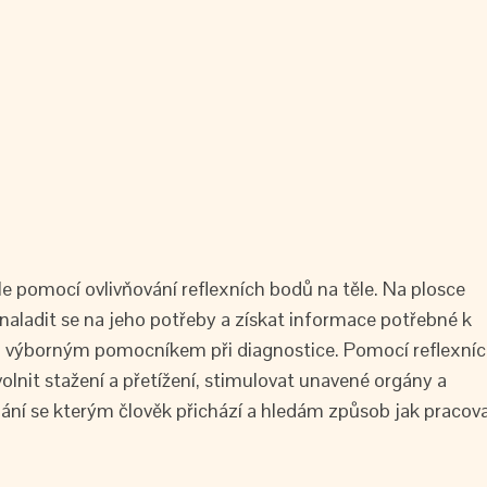
le pomocí ovlivňování reflexních bodů na těle. Na plosce
aladit se na jeho potřeby a získat informace potřebné k
ou výborným pomocníkem při diagnostice. Pomocí reflexní
volnit stažení a přetížení, stimulovat unavené orgány a
ání se kterým člověk přichází a hledám způsob jak pracov