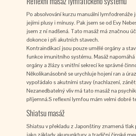
Reflexní masáž lymfatického systému
Po absolvování kurzu manuální lymfodrenáže j
jejími plusy i mínusy. Pak jsem se od Evy Neb
jsem z ní nadšená. Tato masáž má značnou úči
dokonce i při akutních stavech.
Kontraindikací jsou pouze umělé orgány a stavy
funkce imunitního systému. Masáž napomáhá p
orgány a žlázy s vnitřní sekrecí ke správné čin
Několikanásobně se urychluje hojení ran a úraz
vypořádalo s akutními stavy (nachlazení, zánět
Nezanedbatelný vliv má tato masáž na psychik
příjemná.S reflexní lymfou mám velmi dobré t
Shiatsu masáž
Shiatsu v překladu z Japonštiny znamená tlak p
jako základy akupunktury a tradiční činské me