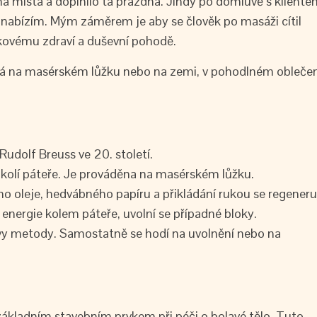
ěná místa a doplnilo ta prázdná. Jindy po domluvě s klient
 nabízím. Mým záměrem je aby se člověk po masáži cítil
lkovému zdraví a duševní pohodě.
íhá na masérském lůžku nebo na zemi, v pohodlném oblečen
Rudolf Breuss ve 20. století.
kolí páteře. Je prováděna na masérském lůžku.
ho oleje, hedvábného papíru a přikládání rukou se regeneru
 energie kolem páteře, uvolní se případné bloky.
y metody. Samostatně se hodí na uvolnění nebo na
základním stavebním prvkem při péči o bolavé tělo. Tuto