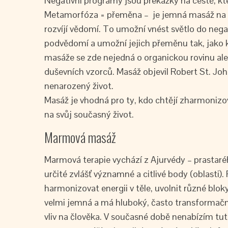
Negativní programy jsou překážky na cestě, k
Metamorfóza = přeměna – je jemná masáž na spo
rozvíjí vědomí. To umožní vnést světlo do negat
podvědomí a umožní jejich přeměnu tak, jako k
masáže se zde nejedná o organickou rovinu ale
duševních vzorců. Masáž objevil Robert St. Jo
nenarozený život.
Masáž je vhodná pro ty, kdo chtějí zharmonizov
na svůj současný život.
Marmová masáž
Marmová terapie vychází z Ajurvédy – prastaréh
určité zvlášť významné a citlivé body (oblast
harmonizovat energii v těle, uvolnit různé blo
velmi jemná a má hluboký, často transformačn
vliv na člověka. V současné době nenabízím tu