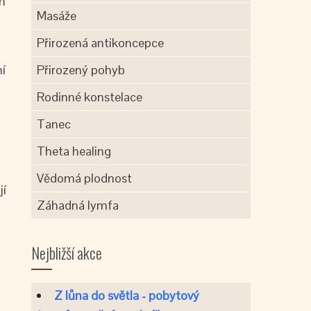
em
Masáže
Přirozená antikoncepce
í
Přirozený pohyb
Rodinné konstelace
Tanec
Theta healing
Vědomá plodnost
jí
Záhadná lymfa
Nejbližší akce
Z lůna do světla - pobytový