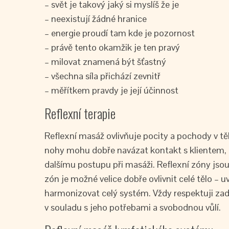
– svět je takový jaký si myslíš že je
– neexistují žádné hranice
– energie proudí tam kde je pozornost
– právě tento okamžik je ten pravý
– milovat znamená být šťastný
– všechna síla přichází zevnitř
– měřítkem pravdy je její účinnost
Reflexní terapie
Reflexní masáž ovlivňuje pocity a pochody v tě
nohy mohu dobře navázat kontakt s klientem, n
dalšímu postupu při masáži. Reflexní zóny js
zón je možné velice dobře ovlivnit celé tělo – u
harmonizovat celý systém. Vždy respektuji zad
v souladu s jeho potřebami a svobodnou vůlí.