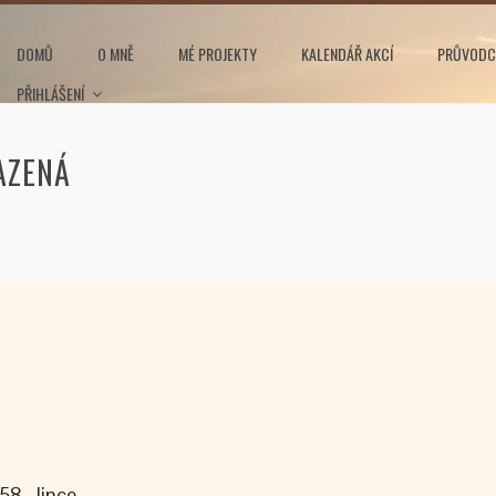
DOMŮ
O MNĚ
MÉ PROJEKTY
KALENDÁŘ AKCÍ
PRŮVODC
PŘIHLÁŠENÍ
AZENÁ
58, Jince