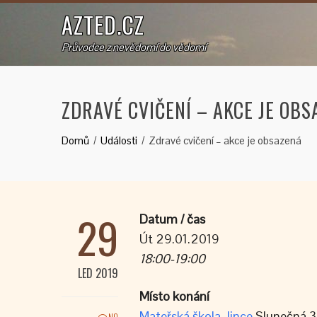
AZTED.CZ
Průvodce z nevědomí do vědomí
ZDRAVÉ CVIČENÍ – AKCE JE OBS
Domů
Události
Zdravé cvičení – akce je obsazená
29
Datum / čas
Út 29.01.2019
18:00-19:00
LED 2019
Místo konání
Mateřská škola Jince
Slunečná 3
NO