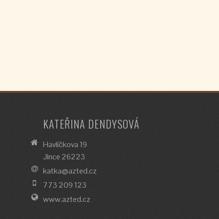
KATEŘINA DENDYSOVÁ
Havlíčkova 19
Jince 26223
katka@azted.cz
773 209 123
www.azted.cz