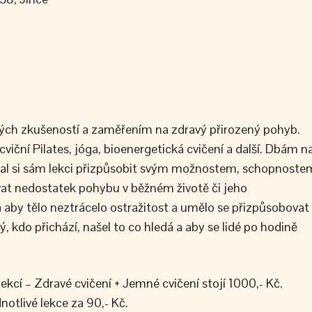
ých zkušeností a zaměřením na zdravý přirozený pohyb.
viční Pilates, jóga, bioenergetická cvičení a další. Dbám n
zal si sám lekci přizpůsobit svým možnostem, schopnoste
t nedostatek pohybu v běžném životě či jeho
á aby tělo neztrácelo ostražitost a umělo se přizpůsobovat
do přichází, našel to co hledá a aby se lidé po hodině
ekcí – Zdravé cvičení + Jemné cvičení stojí 1000,- Kč.
otlivé lekce za 90,- Kč.