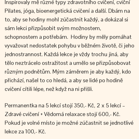
Inspirovaly mě různé typy zdravotního cvičení, cviční
Pilates, jóga, bioenergetická cvičení a další. Dbám na
to, aby se hodiny mohl zúčastnit každý, a dokázal si
sám lekci přizpůsobit svým možnostem,
schopnostem a potřebám. Hodiny by měly pomáhat
vyvažovat nedostatek pohybu v běžném životě, či jeho
jednostrannost. Každá lekce je vždy trochu jiná, aby
tělo neztrácelo ostražitost a umělo se přizpůsobovat
různým podnětům. Mým záměrem je aby každý, kdo
přichází, našel to co hledá, a aby se lidé po hodině
cvičení cítili lépe, než když na ni přišli.
Permanentka na 5 lekcí stojí 350,- Kč, 2 x 5 lekcí –
Zdravé cvičení + Vědomá relaxace stojí 600,- Kč.
Pokud je volné místo je možné zúčastnit se jednotlivé
lekce za 100,- Kč.