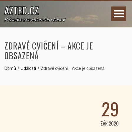
AZTED.CZ
Průvodce z nevědomí do vědomí
ZDRAVÉ CVIČENÍ – AKCE JE
OBSAZENÁ
Domů
Události
Zdravé cvičení – Akce je obsazená
29
ZÁŘ 2020