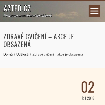
AZTED.CZ
Průvodce z nevědomí do vědomí
ZDRAVÉ CVIČENÍ – AKCE JE
OBSAZENÁ
Domů
Události
Zdravé cvičení – akce je obsazená
02
ŘÍJ 2018