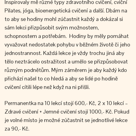
Inspirovaly mě různé typy zdravotního cvičení, cviční
Pilates, jóga, bioenergetická cvičení a další. Dbám na
to aby se hodiny mohl zúčastnit každý a dokázal si
sám lekci přizpůsobit svým možnostem,
schopnostem a potřebám. Hodiny by měly pomáhat
vyvažovat nedostatek pohybu v běžném životě či jeho
jednostrannost. Každá lekce je vždy trochu jiná aby
tělo neztrácelo ostražitost a umělo se přizpůsobovat
různým podnětům. Mým záměrem je aby každý kdo
přichází našel to co hledá a aby se lidé po hodině
cvičení cítili lépe než když na ni přišli.
Permanentka na 10 lekcí stojí 600,- Kč, 2 x 10 lekcí –
Zdravé cvičení + Jemné cvičení stojí 1000,- Kč. Pokud
je volné místo je možné zúčastnit se jednotlivé lekce
za 90,- Kč.