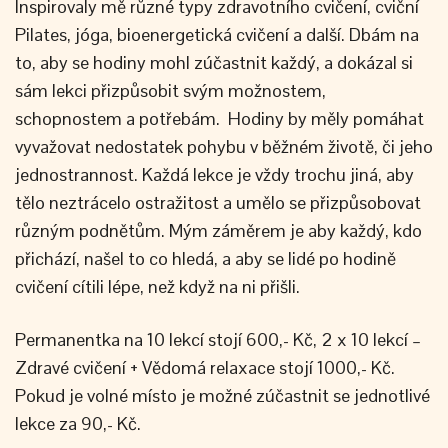
Inspirovaly mě různé typy zdravotního cvičení, cviční
Pilates, jóga, bioenergetická cvičení a další. Dbám na
to, aby se hodiny mohl zúčastnit každý, a dokázal si
sám lekci přizpůsobit svým možnostem,
schopnostem a potřebám. Hodiny by měly pomáhat
vyvažovat nedostatek pohybu v běžném životě, či jeho
jednostrannost. Každá lekce je vždy trochu jiná, aby
tělo neztrácelo ostražitost a umělo se přizpůsobovat
různým podnětům. Mým záměrem je aby každý, kdo
přichází, našel to co hledá, a aby se lidé po hodině
cvičení cítili lépe, než když na ni přišli.
Permanentka na 10 lekcí stojí 600,- Kč, 2 x 10 lekcí –
Zdravé cvičení + Vědomá relaxace stojí 1000,- Kč.
Pokud je volné místo je možné zúčastnit se jednotlivé
lekce za 90,- Kč.