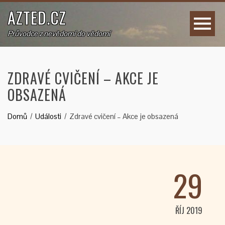
AZTED.CZ
Průvodce z nevědomí do vědomí
ZDRAVÉ CVIČENÍ – AKCE JE
OBSAZENÁ
Domů
Události
Zdravé cvičení – Akce je obsazená
29
ŘÍJ 2019