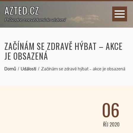
AZTED.CZ
Průvodce z nevědomí do vědomí
ZAČÍNÁM SE ZDRAVĚ HÝBAT – AKCE
JE OBSAZENÁ
Domů
Události
Začínám se zdravě hýbat – akce je obsazená
06
ŘÍJ 2020