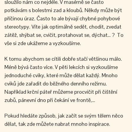
sloužilo nám co nejdéle. V masérně se často
potkávám s bolestmi zad a kloubů. Někdy může být
příčinou úraz. Často to ale bývají chybné pohybové
stereotypy. Víte jak optimálně sedět, chodit, zvedat
zátěž, shýbat se, cvičit, protahovat se, dýchat… ? To
vše si zde ukážeme a vyzkoušíme.
K tomu abychom se cítili dobře stačí většinou málo.
Méně bývá často více. V pěti lekcích si vyzkoušíme
jednoduché cviky, které může dělat každý. Mnoho
cviků jde zařadit do běžného denního režimu.
Například krční páteř můžeme procvičit při čištění
zubů, pánevní dno při čekání ve frontě,…
Pokud hledáte způsob, jak začít se svým tělem něco
dělat, tak zde můžete nabrat mnoho inspirace.