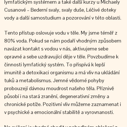
lymfatickým systémem a také další kurzy u Michaely
Cusanové – Bederní svaly, svaly duše, Léčivé doteky
vody a další samostudium a pozorování v této oblasti.
Tento přístup oslovuje vodu v těle. My jsme téměř z
80% voda. Pokud se nám podaří vhodným způsobem
navázat kontakt s vodou v nás, aktivujeme sebe
opravné a sebe uzdravující děje v těle. Povzbudíme k
činnosti lymfatický systém. To přispívá k lepší
imunitě a detoxikaci organismu a má vliv na ukládání
tuků a metabolismus. Jemné vědomé pohyby
probouzejí dávnou moudrost našeho těla. Příznivě
působí i na stará zranění, degenerativní změny a
chronické potíže. Pozitivní vliv můžeme zaznamenat i
v psychické a emocionální stabilitě a vyrovnanosti.