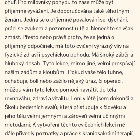
chuť. Pro milovníky pohybu to zase může být
příjemné vyvážení. Je doporučována také těhotným
ženám. Jedná se o příjemné povalování se, dýchání,
práci se zvukem a pozornost u těla. Nenechte se však
zmást. Přesto nebo právě proto, že se jedná o
příjemný odpočinek, má toto cvičení výrazný vliv na
fyzické zdraví i psychickou pohodu. Má široký záběr a
hluboký dosah. Tyto lekce, mimo jiné, velmi prospívají
našim zádům a kloubům. Pokud vaše tělo tuhne,
ochabuje, bolí nebo zažilo nějaký úraz, či operaci,
můžou vám tyto lekce pomoci navrátit do těla
rovnováhu, zdraví a vitalitu. Loni v létě jsem dokončila
Školu bederních svalů, která přistupuje k člověku a
jeho tělu velmi jemnými a zároveň velmi účinnými
metodami. K vytvoření těchto cvičebních lekcí mě
dále přivedly poznatky a práce s kraniosakrální terapií,