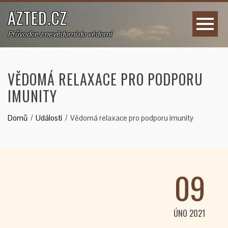
AZTED.CZ
Průvodce z nevědomí do vědomí
VĚDOMÁ RELAXACE PRO PODPORU
IMUNITY
Domů
Události
Vědomá relaxace pro podporu imunity
09
ÚNO 2021