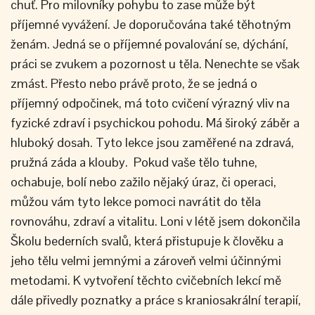
chuť. Pro milovníky pohybu to zase může být
příjemné vyvážení. Je doporučována také těhotným
ženám. Jedná se o příjemné povalování se, dýchání,
práci se zvukem a pozornost u těla. Nenechte se však
zmást. Přesto nebo právě proto, že se jedná o
příjemný odpočinek, má toto cvičení výrazný vliv na
fyzické zdraví i psychickou pohodu. Má široký záběr a
hluboký dosah. Tyto lekce jsou zaměřené na zdravá,
pružná záda a klouby. Pokud vaše tělo tuhne,
ochabuje, bolí nebo zažilo nějaký úraz, či operaci,
můžou vám tyto lekce pomoci navrátit do těla
rovnováhu, zdraví a vitalitu. Loni v létě jsem dokončila
Školu bederních svalů, která přistupuje k člověku a
jeho tělu velmi jemnými a zároveň velmi účinnými
metodami. K vytvoření těchto cvičebních lekcí mě
dále přivedly poznatky a práce s kraniosakrální terapií,