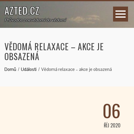
AZTED.CZ
Průvodce z nevědomí do vědomí
VĚDOMÁ RELAXACE – AKCE JE
OBSAZENÁ
Domů
Události
Vědomá relaxace – akce je obsazená
06
ŘÍJ 2020