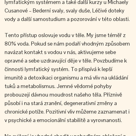
lymfatickým systémem a také další kurzy u Michaely
Cusanové – Bederní svaly, svaly duše, Léčivé doteky
vody a další samostudium a pozorování v této oblasti.
Tento přístup oslovuje vodu v těle. My jsme téměř z
80% voda. Pokud se nám podaří vhodným způsobem
navázat kontakt s vodou v nás, aktivujeme sebe
opravné a sebe uzdravující děje v těle. Povzbudíme k
činnosti lymfatický systém. To přispívá k lepší
imunitě a detoxikaci organismu a má vliv na ukládání
tuků a metabolismus. Jemné vědomé pohyby
probouzejí dávnou moudrost našeho těla. Příznivě
působí i na stará zranění, degenerativní změny a
chronické potíže. Pozitivní vliv můžeme zaznamenat i
v psychické a emocionální stabilitě a vyrovnanosti.