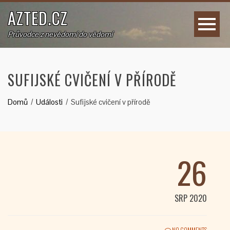
AZTED.CZ
Průvodce z nevědomí do vědomí
SUFIJSKÉ CVIČENÍ V PŘÍRODĚ
Domů
Události
Sufijské cvičení v přírodě
26
SRP 2020
NO COMMENTS