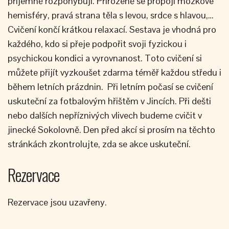
příjemně rozpohybují. Přirozeně se propojí mozkové
hemisféry, pravá strana těla s levou, srdce s hlavou,…
Cvičení končí krátkou relaxací. Sestava je vhodná pro
každého, kdo si přeje podpořit svoji fyzickou i
psychickou kondici a vyrovnanost. Toto cvičení si
můžete přijít vyzkoušet zdarma téměř každou středu i
během letních prázdnin. Při letním počasí se cvičení
uskuteční za fotbalovým hřištěm v Jincích. Při dešti
nebo dalších nepříznivých vlivech budeme cvičit v
jinecké Sokolovně. Den před akcí si prosím na těchto
stránkách zkontrolujte, zda se akce uskuteční.
Rezervace
Rezervace jsou uzavřeny.