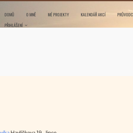
DOMŮ
O MNĚ
MÉ PROJEKTY
KALENDÁŘ AKCÍ
PRŮVODC
PŘIHLÁŠENÍ
víka
Havlíčkova 19, Jince