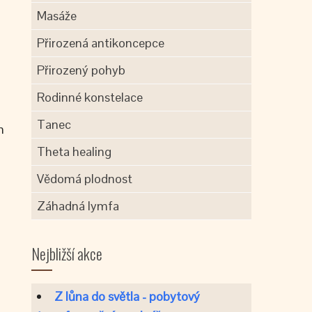
Masáže
Přirozená antikoncepce
Přirozený pohyb
Rodinné konstelace
Tanec
h
Theta healing
Vědomá plodnost
Záhadná lymfa
Nejbližší akce
Z lůna do světla - pobytový