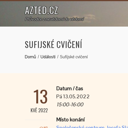
AZTED.CZ
Průvodce z nevědomí do vědomí
SUFIJSKÉ CVIČENÍ
Domů
Události
Sufijské cvičení
13
Datum / čas
Pá 13.05.2022
15:00-16:00
KVĚ 2022
Místo konání
Společenské centrum Josefa Sla
NO