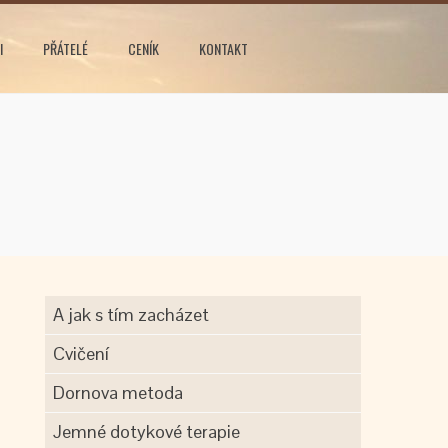
I
PŘÁTELÉ
CENÍK
KONTAKT
A jak s tím zacházet
Cvičení
Dornova metoda
Jemné dotykové terapie