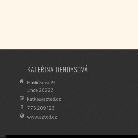
KATEŘINA DENDYSOVÁ
Havlíčkova 19
Jince 26223
katka@azted.cz
773 209 123
www.azted.cz