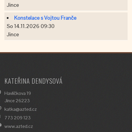
Jince
Konstelace s Vojtou Franče
So 14.11.2026 09:30
Jince
KATEŘINA DENDYSOVÁ
Havlíčkova 19
Jince 26223
katka@azted.cz
773 209 123
www.azted.cz