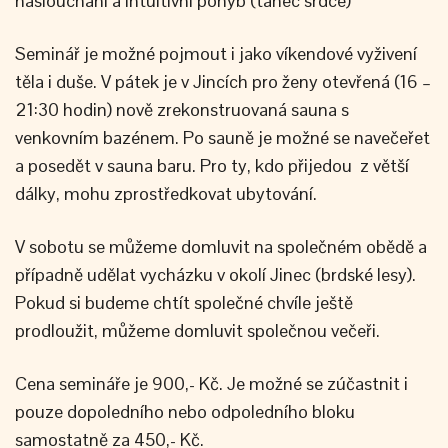
naslouchání a intuitivní pohyb (tanec srdce)
Seminář je možné pojmout i jako víkendové vyživení
těla i duše. V pátek je v Jincích pro ženy otevřená (16 –
21:30 hodin) nově zrekonstruovaná sauna s
venkovním bazénem. Po sauně je možné se navečeřet
a posedět v sauna baru. Pro ty, kdo přijedou z větší
dálky, mohu zprostředkovat ubytování.
V sobotu se můžeme domluvit na společném obědě a
případně udělat vycházku v okolí Jinec (brdské lesy).
Pokud si budeme chtít společné chvíle ještě
prodloužit, můžeme domluvit společnou večeři.
Cena semináře je 900,- Kč. Je možné se zúčastnit i
pouze dopoledního nebo odpoledního bloku
samostatně za 450,- Kč.