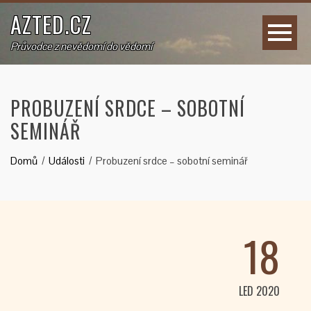
AZTED.CZ
Průvodce z nevědomí do vědomí
PROBUZENÍ SRDCE – SOBOTNÍ
SEMINÁŘ
Domů
Události
Probuzení srdce – sobotní seminář
18
LED 2020