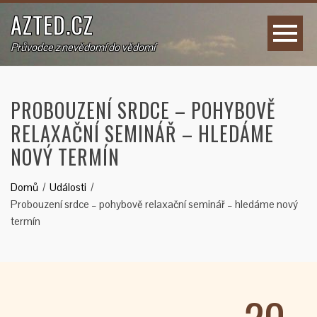
AZTED.CZ
Průvodce z nevědomí do vědomí
PROBOUZENÍ SRDCE – POHYBOVĚ
RELAXAČNÍ SEMINÁŘ – HLEDÁME
NOVÝ TERMÍN
Domů
Události
Probouzení srdce – pohybově relaxační seminář – hledáme nový
termín