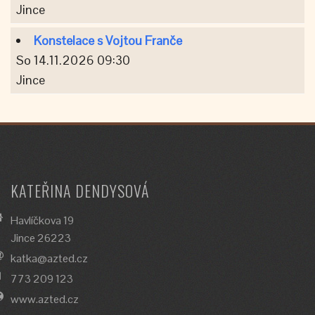
Jince
Konstelace s Vojtou Franče
So 14.11.2026 09:30
Jince
KATEŘINA DENDYSOVÁ
Havlíčkova 19
Jince 26223
katka@azted.cz
773 209 123
www.azted.cz