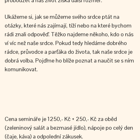
probouzet a náš život získá další rozměr.
Ukážeme si, jak se můžeme svého srdce ptát na
otázky, které nás zajímají, tíží nebo na které bychom
rádi znali odpověď. Těžko najdeme někoho, kdo o nás
ví víc než naše srdce. Pokud tedy hledáme dobrého
rádce, průvodce a parťáka do života, tak naše srdce je
dobrá volba. Pojďme ho blíže poznat a naučit se s ním
komunikovat.
Cena semináře je 1250,- Kč + 250,- Kč za oběd
(zeleninový salát a bezmasé jídlo), nápoje po celý den
(čaje, káva) a odpolední zákusek.