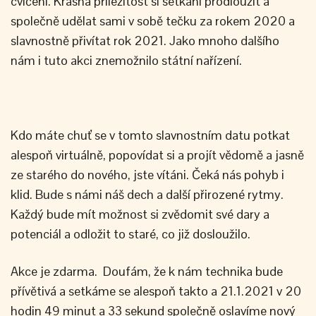
cvičení. Krásná příležitost si setkání prodloužit a
společně udělat sami v sobě tečku za rokem 2020 a
slavnostně přivítat rok 2021. Jako mnoho dalšího
nám i tuto akci znemožnilo státní nařízení.
Kdo máte chuť se v tomto slavnostním datu potkat
alespoň virtuálně, popovídat si a projít vědomě a jasně
ze starého do nového, jste vítáni. Čeká nás pohyb i
klid. Bude s námi náš dech a další přirozené rytmy.
Každý bude mít možnost si zvědomit své dary a
potenciál a odložit to staré, co již dosloužilo.
Akce je zdarma. Doufám, že k nám technika bude
přívětivá a setkáme se alespoň takto a 21.1.2021 v 20
hodin 49 minut a 33 sekund společně oslavíme nový