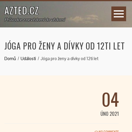
AZTED.CZ
Průvodce z nevědomí do vědomí
JÓGA PRO ŽENY A DÍVKY OD 12TI LET
Domů
Události
Jóga pro ženy a dívky od 12ti let
04
ÚNO 2021
NO COMMENTS