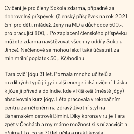
Cvičení je pro členy Sokola zdarma, případně za
dobrovolný příspěvek. (členský příspěvek na rok 2021
činí pro děti, mládež, ženy na MD a důchodce 500,-,
pro pracující 800,-. Po zaplacení členského příspěvku
můžete zdarma navštěvovat všechny oddíly Sokolu
Jince). Nečlenové se mohou lekcí také účastnit za
minimální poplatek 50,- Kč/hodinu.
Tara cvičí jógu 31 let. Poznala mnoho učitelů a
rozdílných typů jógy i další energetická cvičení. Láska
k józe ji přivedla do Indie, kde v Rišikeši (městě jógy)
absolvovala kurz jógy. Léta pracovala v rekreačním
centru zaměřeném na zdravý životní styl na
Bahamském ostrově Bimini. Díky korona viru je Tara
zpět v Čechách a my máme možnost si s ní zacvičit a
přijímat to, co se 30 let učila a praktikovala.