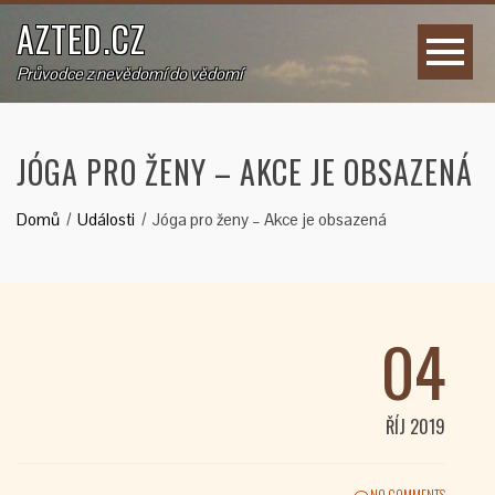
AZTED.CZ
Průvodce z nevědomí do vědomí
JÓGA PRO ŽENY – AKCE JE OBSAZENÁ
Domů
Události
Jóga pro ženy – Akce je obsazená
04
ŘÍJ 2019
NO COMMENTS