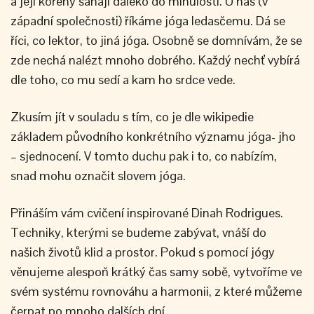
a její kořeny sahají daleko do minulosti. U nás (v
západní společnosti) říkáme jóga ledasčemu. Dá se
říci, co lektor, to jiná jóga. Osobně se domnívám, že se
zde nechá nalézt mnoho dobrého. Každý nechť vybírá
dle toho, co mu sedí a kam ho srdce vede.
Zkusím jít v souladu s tím, co je dle wikipedie
základem původního konkrétního významu jóga- jho
– sjednocení. V tomto duchu pak i to, co nabízím,
snad mohu označit slovem jóga.
Přináším vám cvičení inspirované Dinah Rodrigues.
Techniky, kterými se budeme zabývat, vnáší do
našich životů klid a prostor. Pokud s pomocí jógy
věnujeme alespoň krátký čas samy sobě, vytvoříme ve
svém systému rovnováhu a harmonii, z které můžeme
čerpat po mnoho dalších dní.