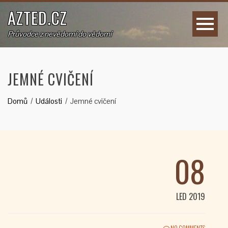
AZTED.CZ
Průvodce z nevědomí do vědomí
JEMNÉ CVIČENÍ
Domů
Události
Jemné cvičení
08
LED 2019
NO COMMENTS