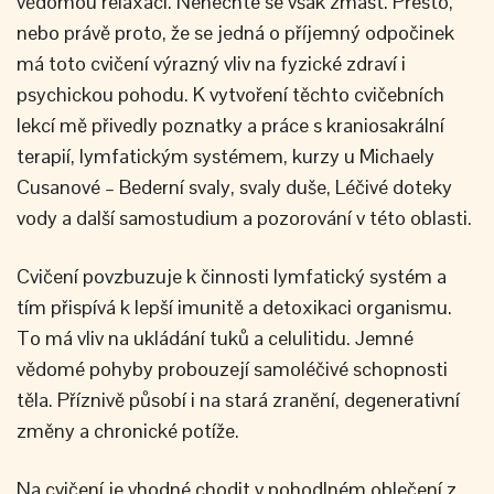
vědomou relaxaci. Nenechte se však zmást. Přesto,
nebo právě proto, že se jedná o příjemný odpočinek
má toto cvičení výrazný vliv na fyzické zdraví i
psychickou pohodu. K vytvoření těchto cvičebních
lekcí mě přivedly poznatky a práce s kraniosakrální
terapií, lymfatickým systémem, kurzy u Michaely
Cusanové – Bederní svaly, svaly duše, Léčivé doteky
vody a další samostudium a pozorování v této oblasti.
Cvičení povzbuzuje k činnosti lymfatický systém a
tím přispívá k lepší imunitě a detoxikaci organismu.
To má vliv na ukládání tuků a celulitidu. Jemné
vědomé pohyby probouzejí samoléčivé schopnosti
těla. Příznivě působí i na stará zranění, degenerativní
změny a chronické potíže.
Na cvičení je vhodné chodit v pohodlném oblečení z