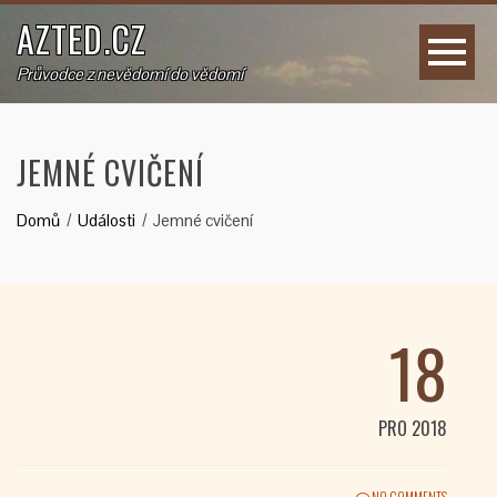
AZTED.CZ
Průvodce z nevědomí do vědomí
JEMNÉ CVIČENÍ
Domů
Události
Jemné cvičení
18
PRO 2018
NO COMMENTS