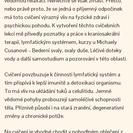
vědomou relaxaci. Nenechte se však zmást. Přesto,
nebo právě proto, že se jedná o příjemný odpočinek
má toto cvičení výrazný vliv na fyzické zdraví i
psychickou pohodu. K vytvoření těchto cvičebních
lekcí mě přivedly poznatky a práce s kraniosakrální
terapií, lymfatickým systémem, kurzy u Michaely
Cusanové – Bederní svaly, svaly duše, Léčivé doteky
vody a další samostudium a pozorování v této oblasti.
Cvičení povzbuzuje k činnosti lymfatický systém a
tím přispívá k lepší imunitě a detoxikaci organismu.
To má vliv na ukládání tuků a celulitidu. Jemné
vědomé pohyby probouzejí samoléčivé schopnosti
těla. Příznivě působí i na stará zranění, degenerativní
změny a chronické potíže.
Na cvičení je vhodné chodit v pohodlném oblečení z