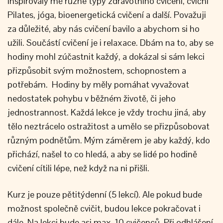
Inspirovaly mě různé typy zdravotního cvičení, cviční
Pilates, jóga, bioenergetická cvičení a další. Považuji
za důležité, aby nás cvičení bavilo a abychom si ho
užili. Součástí cvičení je i relaxace. Dbám na to, aby se
hodiny mohl zúčastnit každý, a dokázal si sám lekci
přizpůsobit svým možnostem, schopnostem a
potřebám. Hodiny by měly pomáhat vyvažovat
nedostatek pohybu v běžném životě, či jeho
jednostrannost. Každá lekce je vždy trochu jiná, aby
tělo neztrácelo ostražitost a umělo se přizpůsobovat
různým podnětům. Mým záměrem je aby každý, kdo
přichází, našel to co hledá, a aby se lidé po hodině
cvičení cítili lépe, než když na ni přišli.
Kurz je pouze pětitýdenní (5 lekcí). Ale pokud bude
možnost společně cvičit, budou lekce pokračovat i
dále. Na lekci bude asi max. 10 cvičenců. Při odhlášení