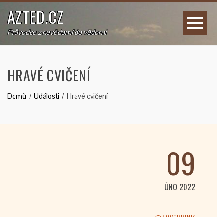
AZTED.CZ
Průvodce z nevědomí do vědomí
HRAVÉ CVIČENÍ
Domů
Události
Hravé cvičení
09
ÚNO 2022
NO COMMENTS