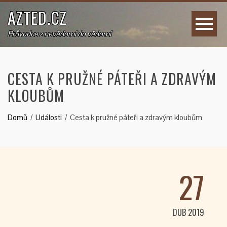
AZTED.CZ
Průvodce z nevědomí do vědomí
CESTA K PRUŽNÉ PÁTEŘI A ZDRAVÝM
KLOUBŮM
Domů
Události
Cesta k pružné páteři a zdravým kloubům
27
DUB 2019