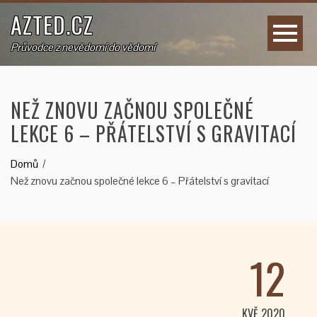
AZTED.CZ
Průvodce z nevědomí do vědomí
NEŽ ZNOVU ZAČNOU SPOLEČNÉ
LEKCE 6 – PŘÁTELSTVÍ S GRAVITACÍ
Domů
Než znovu začnou společné lekce 6 – Přátelství s gravitací
12
KVĚ 2020