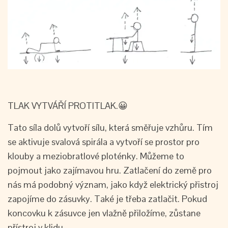
TLAK VYTVÁŘÍ PROTITLAK.😀
Tato síla dolů vytvoří sílu, která směřuje vzhůru. Tím
se aktivuje svalová spirála a vytvoří se prostor pro
klouby a meziobratlové ploténky. Můžeme to
pojmout jako zajímavou hru. Zatlačení do země pro
nás má podobný význam, jako když elektrický přistroj
zapojíme do zásuvky. Také je třeba zatlačit. Pokud
koncovku k zásuvce jen vlažně přiložíme, zůstane
přístroj v klidu.