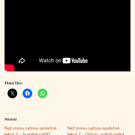
Share this:
Related
Než znovu začnou společné
Než znovu začnou společné
lekce 3 – Je nutné cvičit?
lekce 7 – Chůze – pohyb vpřed