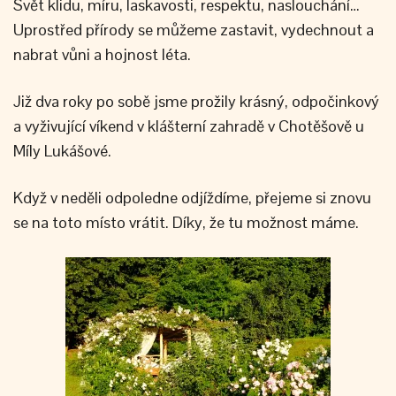
Svět klidu, míru, laskavosti, respektu, naslouchání…
Uprostřed přírody se můžeme zastavit, vydechnout a
nabrat vůni a hojnost léta.
Již dva roky po sobě jsme prožily krásný, odpočinkový
a vyživující víkend v klášterní zahradě v Chotěšově u
Míly Lukášové.
Když v neděli odpoledne odjíždíme, přejeme si znovu
se na toto místo vrátit. Díky, že tu možnost máme.