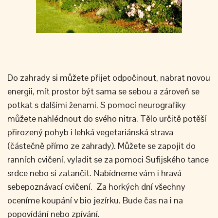
Do zahrady si můžete přijet odpočinout, nabrat novou
energii, mít prostor být sama se sebou a zároveň se
potkat s dalšími ženami. S pomocí neurografiky
můžete nahlédnout do svého nitra. Tělo určitě potěší
přirozený pohyb i lehká vegetariánská strava
(částečně přímo ze zahrady). Můžete se zapojit do
ranních cvičení, vyladit se za pomoci Sufijského tance
srdce nebo si zatančit. Nabídneme vám i hravá
sebepoznávací cvičení. Za horkých dní všechny
oceníme koupání v bio jezírku. Bude čas na i na
popovídání nebo zpívání.