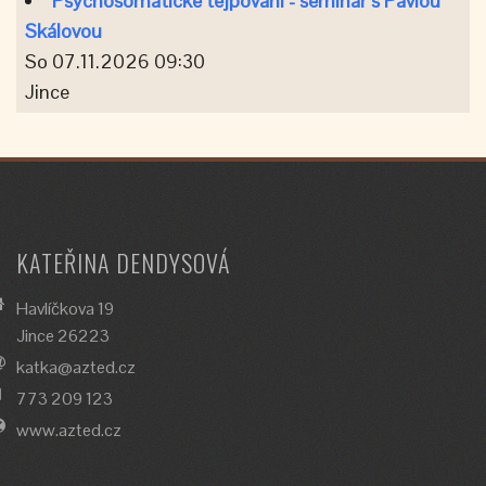
Psychosomatické tejpování - seminář s Pavlou
Skálovou
So 07.11.2026 09:30
Jince
KATEŘINA DENDYSOVÁ
Havlíčkova 19
Jince 26223
katka@azted.cz
773 209 123
www.azted.cz