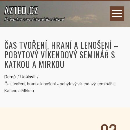
AZTED.CZ
Průvodce z nevědomí do vědomí
ČAS TVOŘENÍ, HRANÍ A LENOŠENÍ –
POBYTOVÝ VÍKENDOVÝ SEMINÁŘ S
KATKOU A MIRKOU
Domů
Události
Čas tvoření, hraní a lenošení – pobytový víkendový seminář s
Katkou a Mirkou