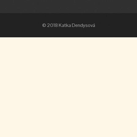
© 2018 Katka Dendysová