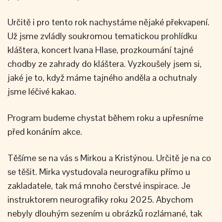
Určitě i pro tento rok nachystáme nějaké překvapení.
Už jsme zvládly soukromou tematickou prohlídku
kláštera, koncert Ivana Hlase, prozkoumání tajné
chodby ze zahrady do kláštera. Vyzkoušely jsem si,
jaké je to, když máme tajného anděla a ochutnaly
jsme léčivé kakao.
Program budeme chystat během roku a upřesníme
před konáním akce.
Těšíme se na vás s Mirkou a Kristýnou. Určitě je na co
se těšit. Mirka vystudovala neurografiku přímo u
zakladatele, tak má mnoho čerstvé inspirace. Je
instruktorem neurografiky roku 2025. Abychom
nebyly dlouhým sezením u obrázků rozlámané, tak