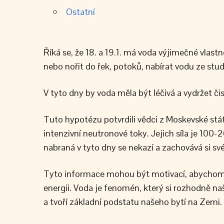
Ostatní
Říká se, že 18. a 19.1. má voda výjimečné vlast
nebo nořit do řek, potoků, nabírat vodu ze stu
V tyto dny by voda měla být léčivá a vydržet č
Tuto hypotézu potvrdili vědci z Moskevské státn
intenzivní neutronové toky. Jejich síla je 100-2
nabraná v tyto dny se nekazí a zachovává si své
Tyto informace mohou být motivací, abychom se
energii. Voda je fenomén, který si rozhodně na
a tvoří základní podstatu našeho bytí na Zemi.