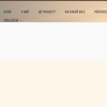
DOMŮ
O MNĚ
MÉ PROJEKTY
KALENDÁŘ AKCÍ
PRŮVODC
PŘIHLÁŠENÍ