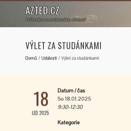
AZTED.CZ
Průvodce z nevědomí do vědomí
VÝLET ZA STUDÁNKAMI
Domů
Události
Výlet za studánkami
18
Datum / čas
So 18.01.2025
9:30-12:30
LED 2025
Kategorie