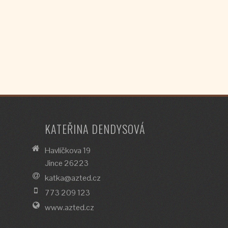
KATEŘINA DENDYSOVÁ
Havlíčkova 19
Jince 26223
katka@azted.cz
773 209 123
www.azted.cz