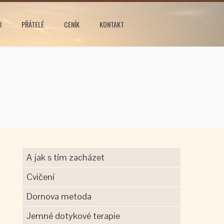
I
PŘÁTELÉ
CENÍK
KONTAKT
A jak s tím zacházet
Cvičení
Dornova metoda
Jemné dotykové terapie