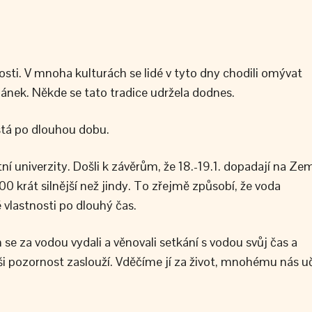
nosti. V mnoha kulturách se lidé v tyto dny chodili omývat
dánek. Někde se tato tradice udržela dodnes.
istá po dlouhou dobu.
í univerzity. Došli k závěrům, že 18.-19.1. dopadají na Ze
00 krát silnější než jindy. To zřejmě způsobí, že voda
 vlastnosti po dlouhý čas.
 za vodou vydali a věnovali setkání s vodou svůj čas a
ši pozornost zaslouží. Vděčíme jí za život, mnohému nás u