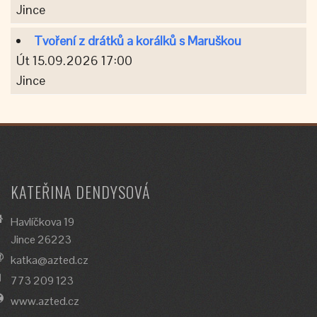
Jince
Tvoření z drátků a korálků s Maruškou
Út 15.09.2026 17:00
Jince
KATEŘINA DENDYSOVÁ
Havlíčkova 19
Jince 26223
katka@azted.cz
773 209 123
www.azted.cz