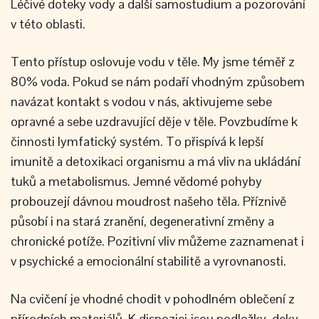
Léčivé doteky vody a další samostudium a pozorování
v této oblasti.
Tento přístup oslovuje vodu v těle. My jsme téměř z
80% voda. Pokud se nám podaří vhodným způsobem
navázat kontakt s vodou v nás, aktivujeme sebe
opravné a sebe uzdravující děje v těle. Povzbudíme k
činnosti lymfatický systém. To přispívá k lepší
imunitě a detoxikaci organismu a má vliv na ukládání
tuků a metabolismus. Jemné vědomé pohyby
probouzejí dávnou moudrost našeho těla. Příznivě
působí i na stará zranění, degenerativní změny a
chronické potíže. Pozitivní vliv můžeme zaznamenat i
v psychické a emocionální stabilitě a vyrovnanosti.
Na cvičení je vhodné chodit v pohodlném oblečení z
přírodních materiálů. K dispozici jsou podložky, deky,