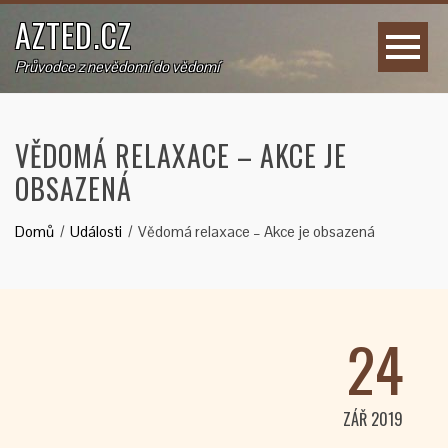
AZTED.CZ
Průvodce z nevědomí do vědomí
VĚDOMÁ RELAXACE – AKCE JE
OBSAZENÁ
Domů
Události
Vědomá relaxace – Akce je obsazená
24
ZÁŘ 2019