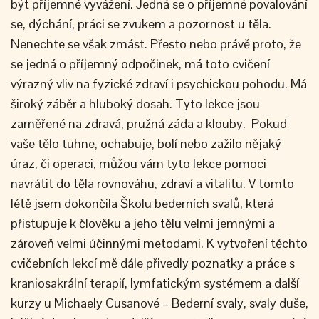
být příjemné vyvážení. Jedná se o příjemné povalování
se, dýchání, práci se zvukem a pozornost u těla.
Nenechte se však zmást. Přesto nebo právě proto, že
se jedná o příjemný odpočinek, má toto cvičení
výrazný vliv na fyzické zdraví i psychickou pohodu. Má
široký záběr a hluboký dosah. Tyto lekce jsou
zaměřené na zdravá, pružná záda a klouby. Pokud
vaše tělo tuhne, ochabuje, bolí nebo zažilo nějaký
úraz, či operaci, můžou vám tyto lekce pomoci
navrátit do těla rovnováhu, zdraví a vitalitu. V tomto
létě jsem dokončila Školu bederních svalů, která
přistupuje k člověku a jeho tělu velmi jemnými a
zároveň velmi účinnými metodami. K vytvoření těchto
cvičebních lekcí mě dále přivedly poznatky a práce s
kraniosakrální terapií, lymfatickým systémem a další
kurzy u Michaely Cusanové – Bederní svaly, svaly duše,