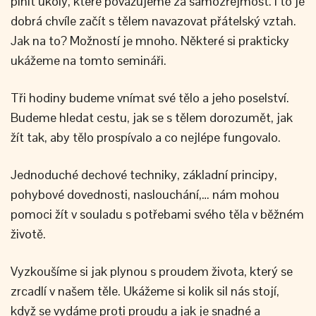
plnit úkoly, které považujeme za samozřejmost. I to je
dobrá chvíle začít s tělem navazovat přátelský vztah.
Jak na to? Možností je mnoho. Některé si prakticky
ukážeme na tomto semináři.
Tři hodiny budeme vnímat své tělo a jeho poselství.
Budeme hledat cestu, jak se s tělem dorozumět, jak
žít tak, aby tělo prospívalo a co nejlépe fungovalo.
Jednoduché dechové techniky, základní principy,
pohybové dovednosti, naslouchání,… nám mohou
pomoci žít v souladu s potřebami svého těla v běžném
životě.
Vyzkoušíme si jak plynou s proudem života, který se
zrcadlí v našem těle. Ukážeme si kolik sil nás stojí,
když se vydáme proti proudu a jak je snadné a