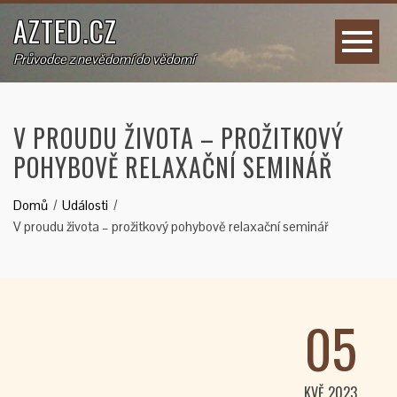
AZTED.CZ
Průvodce z nevědomí do vědomí
V PROUDU ŽIVOTA – PROŽITKOVÝ
POHYBOVĚ RELAXAČNÍ SEMINÁŘ
Domů
Události
V proudu života – prožitkový pohybově relaxační seminář
05
KVĚ 2023