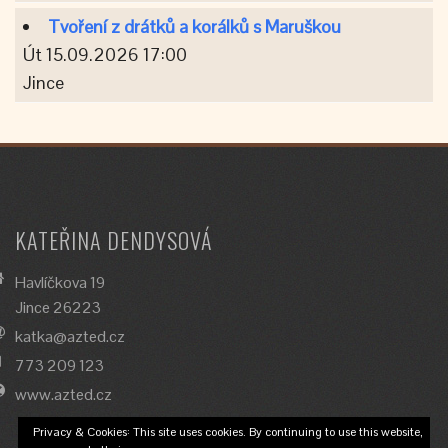
Tvoření z drátků a korálků s Maruškou
Út 15.09.2026 17:00
Jince
KATEŘINA DENDYSOVÁ
Havlíčkova 19
Jince 26223
katka@azted.cz
773 209 123
www.azted.cz
Privacy & Cookies: This site uses cookies. By continuing to use this website,