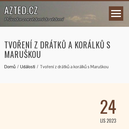
AZTED.CZ
Průvodce z nevědomí do vědomí
TVOŘENÍ Z DRÁTKŮ A KORÁLKŮ S
MARUŠKOU
Domů
Události
Tvoření z drátků a korálků s Maruškou
24
LIS 2023