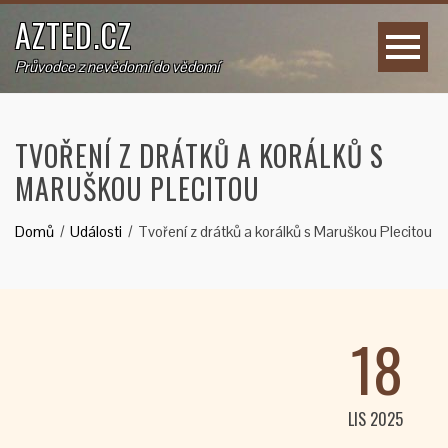
AZTED.CZ
Průvodce z nevědomí do vědomí
TVOŘENÍ Z DRÁTKŮ A KORÁLKŮ S
MARUŠKOU PLECITOU
Domů
Události
Tvoření z drátků a korálků s Maruškou Plecitou
18
LIS 2025