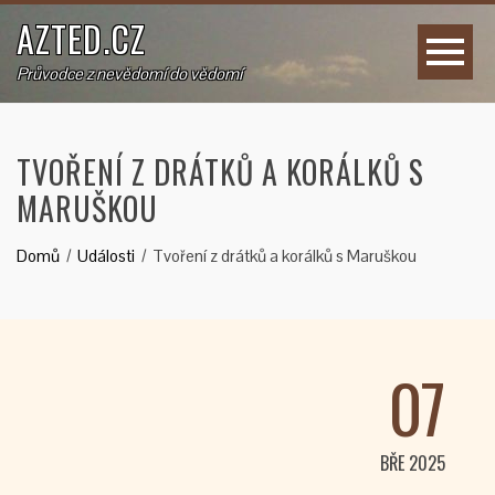
AZTED.CZ
Průvodce z nevědomí do vědomí
TVOŘENÍ Z DRÁTKŮ A KORÁLKŮ S
MARUŠKOU
Domů
Události
Tvoření z drátků a korálků s Maruškou
07
BŘE 2025