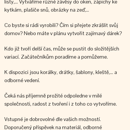
listy,… Vytváříme různé závěsy do oken, zápichy ke
kytkám, plašiče snů, obrázky na zeď,…
Co byste si rádi vyrobili? Čím si přejete zkrášlit svůj
domov? Nebo máte v plánu vytvořit zajímavý dárek?
Kdo již tvoří delší čas, může se pustit do složitějších
variací. Začátečníkům poradíme a pomůžeme.
K dispozici jsou korálky, drátky, šablony, kleště,… a
odborné vedení.
Čeká nás příjemně prožité odpoledne v milé
společnosti, radost z tvoření i z toho co vytvoříme.
Vstupné je dobrovolné dle vašich možností.
Doporučený příspěvek na materiál, odborné