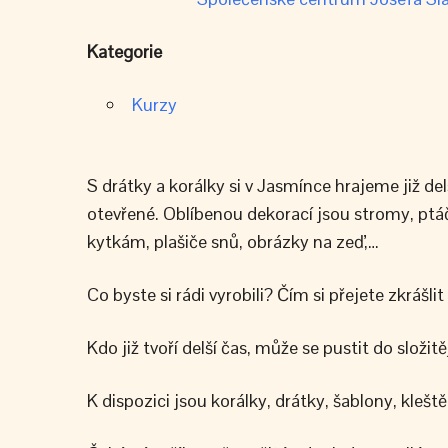
Kategorie
Kurzy
S drátky a korálky si v Jasmínce hrajeme již de
otevřené. Oblíbenou dekorací jsou stromy, ptáč
kytkám, plašiče snů, obrázky na zeď,…
Co byste si rádi vyrobili? Čím si přejete zkráš
Kdo již tvoří delší čas, může se pustit do slo
K dispozici jsou korálky, drátky, šablony, klešt