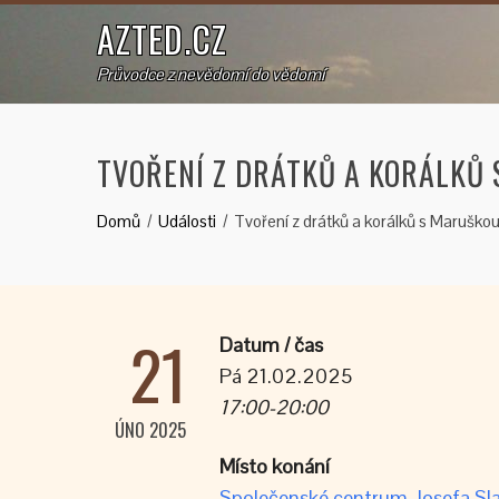
AZTED.CZ
Průvodce z nevědomí do vědomí
TVOŘENÍ Z DRÁTKŮ A KORÁLKŮ
Domů
Události
Tvoření z drátků a korálků s Maruško
21
Datum / čas
Pá 21.02.2025
17:00-20:00
ÚNO 2025
Místo konání
Společenské centrum Josefa Sla