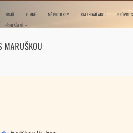
DOMŮ
O MNĚ
MÉ PROJEKTY
KALENDÁŘ AKCÍ
PRŮVODC
PŘIHLÁŠENÍ
 S MARUŠKOU
u
víka
Havlíčkova 19, Jince