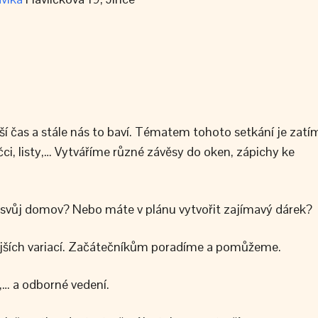
lší čas a stále nás to baví. Tématem tohoto setkání je zatí
ci, listy,… Vytváříme různé závěsy do oken, zápichy ke
lit svůj domov? Nebo máte v plánu vytvořit zajímavý dárek?
žitějších variací. Začátečníkům poradíme a pomůžeme.
ě,… a odborné vedení.