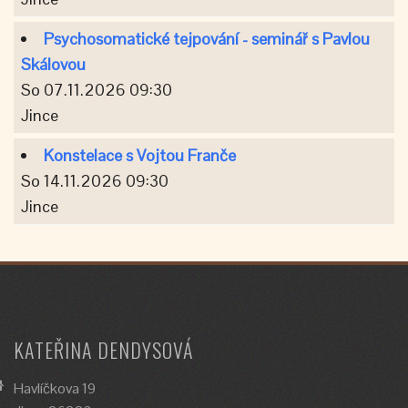
Psychosomatické tejpování - seminář s Pavlou
Skálovou
So 07.11.2026 09:30
Jince
Konstelace s Vojtou Franče
So 14.11.2026 09:30
Jince
KATEŘINA DENDYSOVÁ
Havlíčkova 19