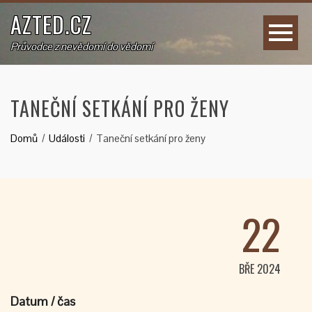
AZTED.CZ
Průvodce z nevědomí do vědomí
TANEČNÍ SETKÁNÍ PRO ŽENY
Domů
Události
Taneční setkání pro ženy
22
BŘE 2024
Datum / čas