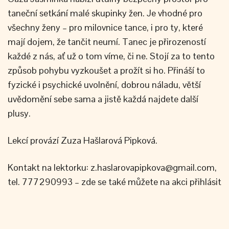
taneční setkání malé skupinky žen. Je vhodné pro
všechny ženy – pro milovnice tance, i pro ty, které
mají dojem, že tančit neumí. Tanec je přirozeností
každé z nás, ať už o tom víme, či ne. Stojí za to tento
způsob pohybu vyzkoušet a prožít si ho. Přináší to
fyzické i psychické uvolnění, dobrou náladu, větší
uvědomění sebe sama a jistě každá najdete další
plusy.
Lekcí provází Zuza Hašlarová Pipková.
Kontakt na lektorku: z.haslarovapipkova@gmail.com,
tel. 777290993 – zde se také můžete na akci přihlásit