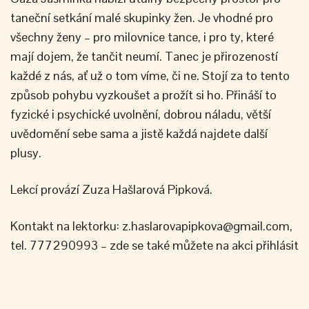
taneční setkání malé skupinky žen. Je vhodné pro
všechny ženy – pro milovnice tance, i pro ty, které
mají dojem, že tančit neumí. Tanec je přirozeností
každé z nás, ať už o tom víme, či ne. Stojí za to tento
způsob pohybu vyzkoušet a prožít si ho. Přináší to
fyzické i psychické uvolnění, dobrou náladu, větší
uvědomění sebe sama a jistě každá najdete další
plusy.
Lekcí provází Zuza Hašlarová Pipková.
Kontakt na lektorku: z.haslarovapipkova@gmail.com,
tel. 777290993 – zde se také můžete na akci přihlásit