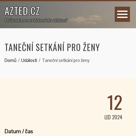
AZTED.CZ
Průvodce z nevědomí do vědomí
TANEČNÍ SETKÁNÍ PRO ŽENY
Domů
Události
Taneční setkání pro ženy
12
LED 2024
Datum / čas