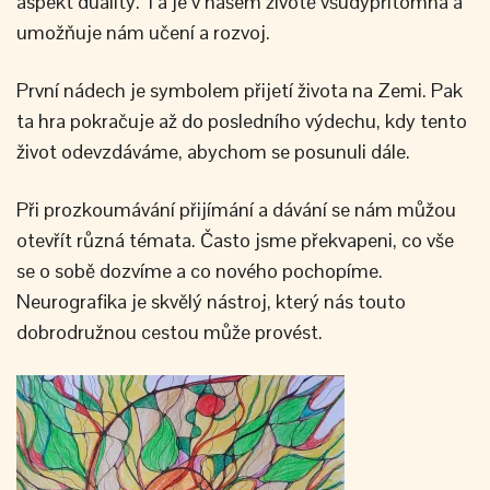
aspekt duality. Ta je v našem životě všudypřítomná a
umožňuje nám učení a rozvoj.
První nádech je symbolem přijetí života na Zemi. Pak
ta hra pokračuje až do posledního výdechu, kdy tento
život odevzdáváme, abychom se posunuli dále.
Při prozkoumávání přijímání a dávání se nám můžou
otevřít různá témata. Často jsme překvapeni, co vše
se o sobě dozvíme a co nového pochopíme.
Neurografika je skvělý nástroj, který nás touto
dobrodružnou cestou může provést.