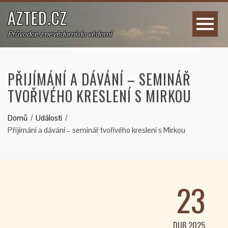
AZTED.CZ
Průvodce z nevědomí do vědomí
PŘIJÍMÁNÍ A DÁVÁNÍ – SEMINÁŘ
TVOŘIVÉHO KRESLENÍ S MIRKOU
Domů
Události
Přijímání a dávání – seminář tvořivého kreslení s Mirkou
23
DUB 2025