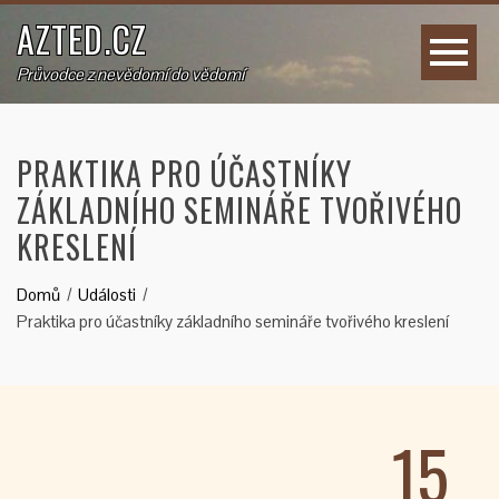
AZTED.CZ
Průvodce z nevědomí do vědomí
PRAKTIKA PRO ÚČASTNÍKY
ZÁKLADNÍHO SEMINÁŘE TVOŘIVÉHO
KRESLENÍ
Domů
Události
Praktika pro účastníky základního semináře tvořivého kreslení
15