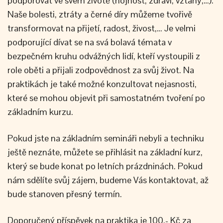
podporovat ve svém životě (hojnost, zdraví, vztahy,…).
Naše bolesti, ztráty a černé díry můžeme tvořivě
transformovat na přijetí, radost, živost,… Je velmi
podporující dívat se na svá bolavá témata v
bezpečném kruhu odvážných lidí, kteří vystoupili z
role oběti a přijali zodpovědnost za svůj život. Na
praktikách je také možné konzultovat nejasnosti,
které se mohou objevit při samostatném tvoření po
základním kurzu.
Pokud jste na základním semináři nebyli a techniku
ještě neznáte, můžete se přihlásit na základní kurz,
který se bude konat po letních prázdninách. Pokud
nám sdělíte svůj zájem, budeme Vás kontaktovat, až
bude stanoven přesný termín.
Doporučený příspěvek na praktika je 100,- Kč za