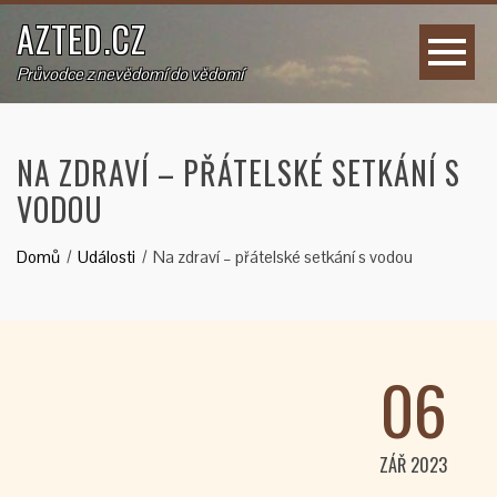
AZTED.CZ
Průvodce z nevědomí do vědomí
NA ZDRAVÍ – PŘÁTELSKÉ SETKÁNÍ S
VODOU
Domů
Události
Na zdraví – přátelské setkání s vodou
06
ZÁŘ 2023