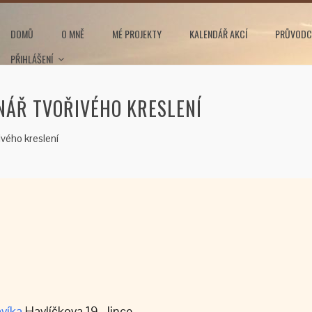
DOMŮ
O MNĚ
MÉ PROJEKTY
KALENDÁŘ AKCÍ
PRŮVODC
PŘIHLÁŠENÍ
NÁŘ TVOŘIVÉHO KRESLENÍ
vého kreslení
víka
Havlíčkova 19, Jince