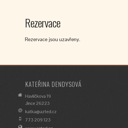
Rezervace
Rezervace jsou uzavřeny.
KATEŘINA DENDYSOVÁ
Havlíčkova 19
Jince 26223
katka@azted.cz
773 209 123