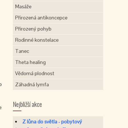
Masáže
Přirozená antikoncepce
Přirozený pohyb
Rodinné konstelace
Tanec
Theta healing
Vědomá plodnost
o
Záhadná lymfa
Nejbližší akce
e
Z lůna do světla - pobytový