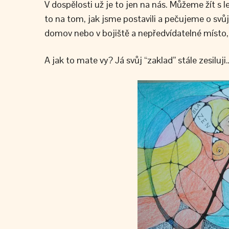
V dospělosti už je to jen na nás. Můžeme žít s l
to na tom, jak jsme postavili a pečujeme o sv
domov nebo v bojiště a nepředvídatelné místo
A jak to mate vy? Já svůj “zaklad” stále zesiluji