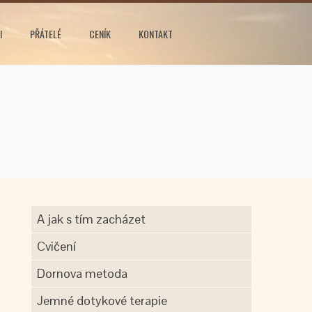
I
PŘÁTELÉ
CENÍK
KONTAKT
A jak s tím zacházet
Cvičení
Dornova metoda
Jemné dotykové terapie