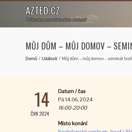
AZTED.CZ
Průvodce z nevědomí do vědomí
MŮJ DŮM – MŮJ DOMOV – SEMI
Domů
Události
Můj dům – můj domov – seminář tvoři
14
Datum / čas
Pá 14.06.2024
16:00-20:00
ČVN 2024
Místo konání
Společenské centrum Josefa Sla