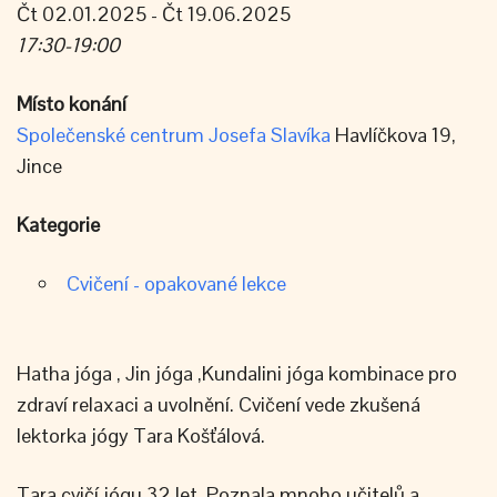
Čt 02.01.2025 - Čt 19.06.2025
17:30-19:00
Místo konání
Společenské centrum Josefa Slavíka
Havlíčkova 19,
Jince
Kategorie
Cvičení - opakované lekce
Hatha jóga , Jin jóga ,Kundalini jóga kombinace pro
zdraví relaxaci a uvolnění. Cvičení vede zkušená
lektorka jógy Tara Košťálová.
Tara cvičí jógu 32 let. Poznala mnoho učitelů a