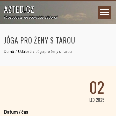
AZTED.CZ
Průvodce z nevědomí do vědomí
JÓGA PRO ŽENY S TAROU
Domů
Události
Jóga pro ženy s Tarou
02
LED 2025
Datum / čas