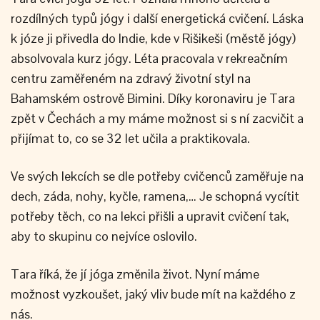
rozdílných typů jógy i další energetická cvičení. Láska
k józe ji přivedla do Indie, kde v Rišikeši (městě jógy)
absolvovala kurz jógy. Léta pracovala v rekreačním
centru zaměřeném na zdravý životní styl na
Bahamském ostrově Bimini. Díky koronaviru je Tara
zpět v Čechách a my máme možnost si s ní zacvičit a
přijímat to, co se 32 let učila a praktikovala.
Ve svých lekcích se dle potřeby cvičenců zaměřuje na
dech, záda, nohy, kyčle, ramena,… Je schopná vycítit
potřeby těch, co na lekci přišli a upravit cvičení tak,
aby to skupinu co nejvíce oslovilo.
Tara říká, že jí jóga změnila život. Nyní máme
možnost vyzkoušet, jaký vliv bude mít na každého z
nás.