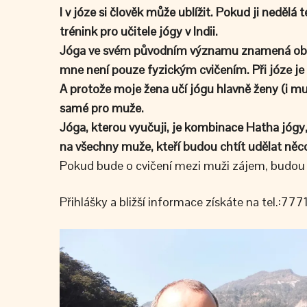
I v józe si člověk může ublížit. Pokud ji neděl
trénink pro učitele jógy v Indii.
Jóga ve svém původním významu znamená obnov
mne není pouze fyzickým cvičením. Při józe je p
A protože moje žena učí jógu hlavně ženy (i muž
samé pro muže.
Jóga, kterou vyučuji, je kombinace Hatha jógy,
na všechny muže, kteří budou chtít udělat něc
Pokud bude o cvičení mezi muži zájem, budou 
Přihlášky a bližší informace získáte na tel.:7