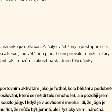
Jasmínka již delší čas. Začaly cvičit ženy a postupně se k
pá a lekce jsou většinou plné. To inspirovalo manžela Tary 
žnil tak i mužům, zakusit na vlastním těle účinky
ortovním aktivitám jako je fotbal, kolo běhání a podobně
osilování, které se mě drželo mnoho let, ale později jsem
 kouzlo jógy. I když je v povědomí mnoha lidí, že jóga je
u říct, že může být jemná, ale i fyzicky velmi náročná.