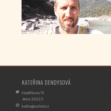
KATEŘINA DENDYSOVÁ
Havlíčkova 19
Jince 26223
katka@azted.cz