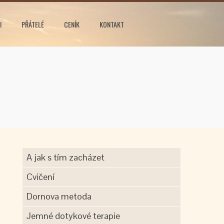
I
PŘÁTELÉ
CENÍK
KONTAKT
A jak s tím zacházet
Cvičení
Dornova metoda
Jemné dotykové terapie