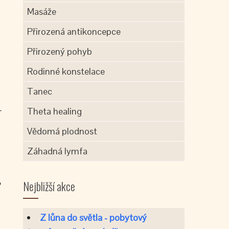
Masáže
Přirozená antikoncepce
Přirozený pohyb
Rodinné konstelace
Tanec
–
Theta healing
Vědomá plodnost
Záhadná lymfa
,
Nejbližší akce
Z lůna do světla - pobytový