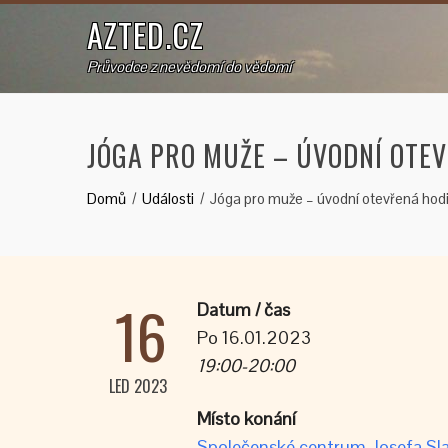
AZTED.CZ
Průvodce z nevědomí do vědomí
JÓGA PRO MUŽE – ÚVODNÍ OTE
Domů
Události
Jóga pro muže – úvodní otevřená hod
16
Datum / čas
Po 16.01.2023
19:00-20:00
LED 2023
Místo konání
Společenské centrum Josefa Sla