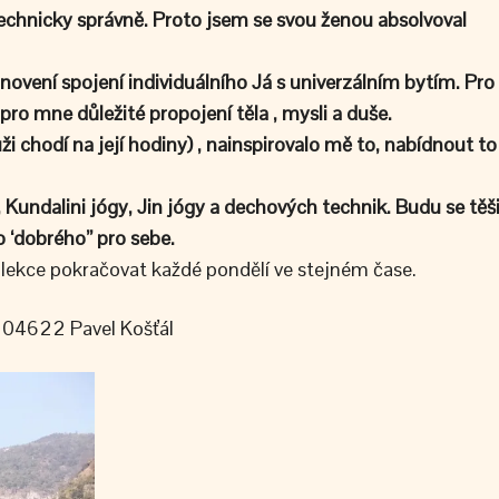
á technicky správně. Proto jsem se svou ženou absolvoval
ení spojení individuálního Já s univerzálním bytím. Pro
ro mne důležité propojení těla , mysli a duše.
i chodí na její hodiny) , nainspirovalo mě to, nabídnout to
 Kundalini jógy, Jin jógy a dechových technik. Budu se těš
o ‘dobrého” pro sebe.
lekce pokračovat každé pondělí ve stejném čase.
77104622 Pavel Košťál