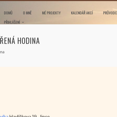
DOMŮ
O MNĚ
MÉ PROJEKTY
KALENDÁŘ AKCÍ
PRŮVODC
PŘIHLÁŠENÍ
VŘENÁ HODINA
ina
víka
Havlíčkova 19, Jince