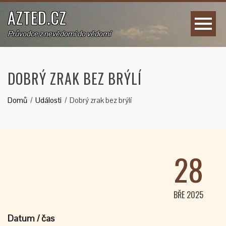
AZTED.CZ
Průvodce z nevědomí do vědomí
DOBRÝ ZRAK BEZ BRÝLÍ
Domů
Události
Dobrý zrak bez brýlí
28
BŘE 2025
Datum / čas