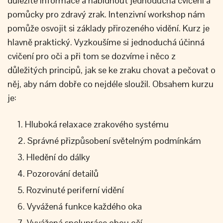
důležité informace a nabídnout jednoduchá cvičení a
pomůcky pro zdravý zrak. Intenzivní workshop nám
pomůže osvojit si základy přirozeného vidění. Kurz je
hlavně praktický. Vyzkoušíme si jednoduchá účinná
cvičení pro oči a při tom se dozvíme i něco z
důležitých principů, jak se ke zraku chovat a pečovat o
něj, aby nám dobře co nejdéle sloužil. Obsahem kurzu
je:
Hluboká relaxace zrakového systému
Správné přizpůsobení světelným podmínkám
Hledění do dálky
Pozorování detailů
Rozvinuté periferní vidění
Vyvážená funkce každého oka
Vyvážená spolupráce obou očí