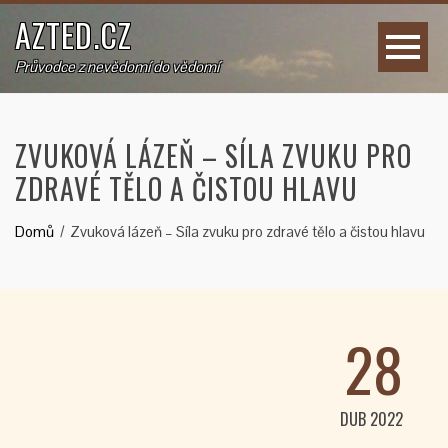
AZTED.CZ
Průvodce z nevědomí do vědomí
ZVUKOVÁ LÁZEŇ – SÍLA ZVUKU PRO
ZDRAVÉ TĚLO A ČISTOU HLAVU
Domů
Zvuková lázeň – Síla zvuku pro zdravé tělo a čistou hlavu
28
DUB 2022