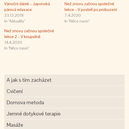
Vánoční dárek – Japonská
Než znovu začnou společné
párová relaxace
lekce – V posteli po probuzení
23.12.2018
7.4.2020
In "Aktuality"
In "Něco navíc"
Než znovu začnou společné
lekce 2 – V koupelně
14.4.2020
In "Něco navíc"
A jak s tím zacházet
Cvičení
Dornova metoda
Jemné dotykové terapie
Masáže