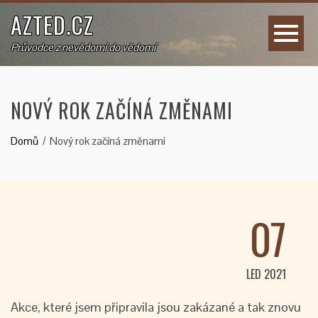
AZTED.CZ
Průvodce z nevědomí do vědomí
NOVÝ ROK ZAČÍNÁ ZMĚNAMI
Domů
Nový rok začíná změnami
07
LED 2021
Akce, které jsem připravila jsou zakázané a tak znovu