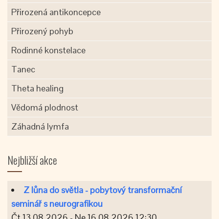
Přirozená antikoncepce
Přirozený pohyb
Rodinné konstelace
Tanec
Theta healing
Vědomá plodnost
Záhadná lymfa
Nejbližší akce
Z lůna do světla - pobytový transformační
seminář s neurografikou
Čt 13.08.2026 - Ne 16.08.2026 12:30