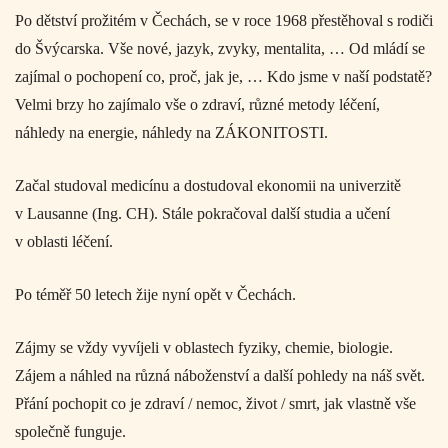
Po dětství prožitém v Čechách, se v roce 1968 přestěhoval s rodiči
do Švýcarska. Vše nové, jazyk, zvyky, mentalita, … Od mládí se
zajímal o pochopení co, proč, jak je, … Kdo jsme v naší podstatě?
Velmi
brzy
ho
zajíma
lo vše
o zdraví, různ
é
metod
y
léčení,
náhled
y
na energie, náhled
y
na ZÁKONITOSTI.
Začal s
tudova
l
medicínu a dostudoval ekonomii na univerzitě
v Lausanne (Ing. CH).
S
tále pokračoval další studia a učení
v oblasti léčení.
Po téměř 50 letech žije nyní opět v Čechách.
Zájmy se vždy vyvíjeli v oblastech fyziky, chemie, biologie.
Zájem a náhled na různá náboženství a další pohledy na náš svět.
Přání pochopit co je zdraví / nemoc, život / smrt, jak vlastně vše
společně funguje.