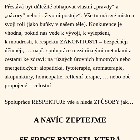
Přestává být důležité obhajovat vlastní „pravdy“ a
„názory“ nebo i „životní postoje“. Vše tu má své místo a
svoji roli (jako buňky v našem těle). Konkurence je
vhodná, pokud nás vede k vývoji, k vylepšení,
k moudrosti, k respektu ZÁKONITOSTI = bezpečněji
účinněji, … např. spolupráce mezi různými metodami a
cestami ke zdraví: na různých úrovních hmotných nebo
energetických: alopatická, fytoterapie, aromaterapie,
akupunktury, homeopatie, reflexní terapie, … nebo obě
propojené = celostní
Spolupráce RESPEKTUJE vše a hledá ZPŮSOBY jak…
A NAVÍC ZEPTEJME
SE SRDCE BYTOSTI, KTERÁ