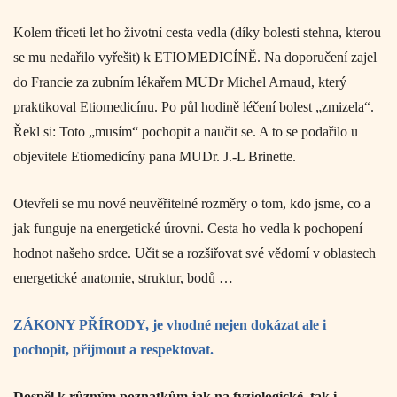
Kolem třiceti let ho životní cesta vedla (díky bolesti stehna, kterou
se m
u
nedařilo vyřešit) k ETIOMEDICÍNĚ. Na doporučení zajel
do Francie za zubním lékařem MUDr Michel Arnaud, který
praktikoval Etiomedicínu. Po půl hodině léčení bolest „zmizela“.
Řekl si: Toto „musím“ pochopit a naučit se. A to se podařilo u
objevitele Etiomedicíny pana MUDr. J.-L Brinette.
Otevřeli se mu nové neuvěřitelné rozměry o tom, kdo jsme, co a
jak funguje na energetické úrovni. Cesta ho vedla k pochopení
hodnot našeho srdce. Učit se a rozšiřovat své vědomí v oblastech
energetické anatomi
e
, struktur, bodů …
ZÁKONY PŘÍRODY, je vhodné nejen dokázat ale i
pochopit, přijmout a respektovat.
Dospěl k různým poznatkům jak na fyziologické, tak i