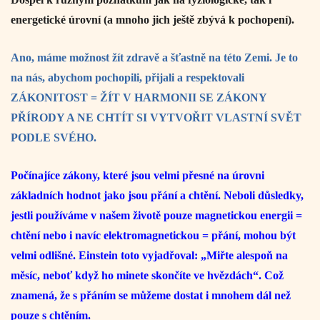
energetické úrovní (a mnoho jich ještě zbývá k pochopení).
Ano, máme možnost žít zdravě a šťastně na této Zemi. Je to
na nás, abychom pochopili, přijali a respektovali
ZÁKONITOST = ŽÍT V HARMONII SE ZÁKONY
PŘÍRODY A NE CHTÍT SI VYTVOŘIT VLASTNÍ SVĚT
PODLE SVÉHO.
Počínajíce zákony, které jsou velmi přesné na úrovni
základních hodnot jako jsou přání a chtění. Neboli důsledky,
jestli používáme v našem životě pouze magnetickou energii =
chtění nebo i navíc elektromagnetickou = přání, mohou být
velmi odlišné. Einstein toto vyjadřoval: „Miřte alespoň na
měsíc, neboť když ho minete skončíte ve hvězdách“. Což
znamená, že s přáním se můžeme dostat i mnohem dál než
pouze s chtěním.