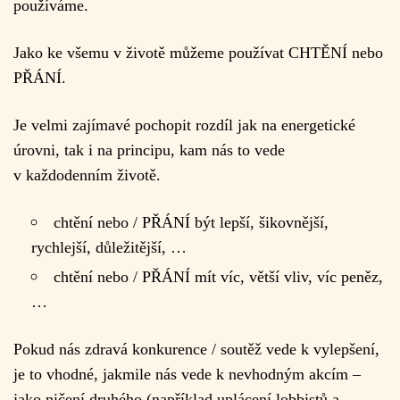
používáme.
Jako ke všemu v životě můžeme používat CHTĚNÍ nebo
PŘÁNÍ.
Je velmi zajímavé pochopit rozdíl jak na energetické
úrovni, tak i na principu, kam nás to vede
v každodenním životě.
chtění nebo / PŘÁNÍ být lepší, šikovnější,
rychlejší, důležitější, …
chtění nebo / PŘÁNÍ mít víc, větší vliv, víc peněz,
…
Pokud nás zdravá konkurence / soutěž vede k vylepšení,
je to vhodné, jakmile nás vede k nevhodným akcím –
jako ničení druhého (například uplácení lobbistů a