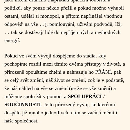
politiků, aby pouze někdo přežil a pokud možno vyhubil
ostatní, udělal si monopol, a přitom nepřinášel vhodnou
odpověď na vše …), pomlouvání, užívání podvodů, lží,
… tak se dostávají lidé do nepříjemných a nevhodných
energií.
Pokud ve svém vývoji dospějeme do stádia, kdy
pochopíme rozdíl mezi těmito dvěma přístupy v životě, a
přirozeně opouštíme chtění a nahrazuje ho PŘÁNÍ, pak
se celý svět změní, náš život se změní, což je v podstatě,
že náš náhled na vše se změní (ne že se vše změní) a
můžeme spolu žít v pomoci a
SPOLUPRÁCI /
SOUČINNOSTI
. Je to přirozený vývoj, ke kterému
dospělo již mnoho jednotlivců a tím se začíná měnit i
naše společnost.