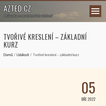
AZTED.CZ
Průvodce z nevědomí do vědomí
TVOŘIVÉ KRESLENÍ – ZÁKLADNÍ
KURZ
Domů
Události
Tvořivé kreslení – základní kurz
05
BŘE 2022