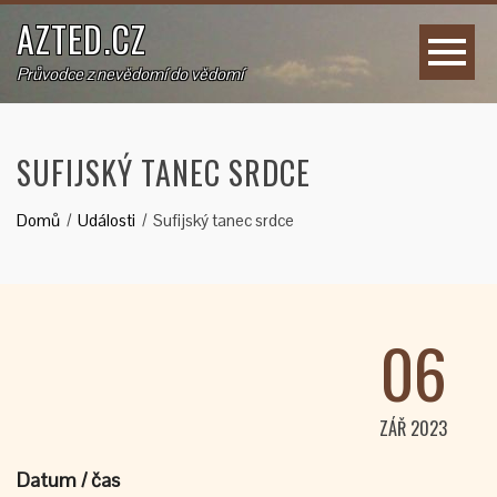
AZTED.CZ
Průvodce z nevědomí do vědomí
SUFIJSKÝ TANEC SRDCE
Domů
Události
Sufijský tanec srdce
06
ZÁŘ 2023
Datum / čas