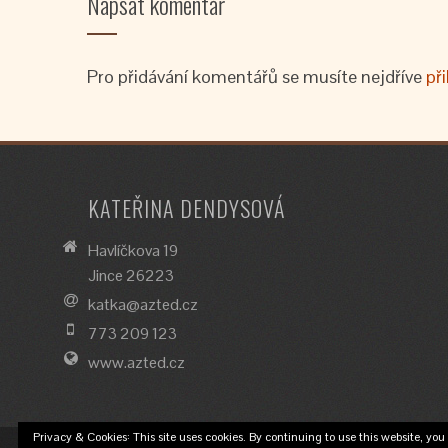
Napsat komentář
Pro přidávání komentářů se musíte nejdříve
při
KATEŘINA DENDYSOVÁ
Havlíčkova 19
Jince 26223
katka@azted.cz
773 209 123
www.azted.cz
Privacy & Cookies: This site uses cookies. By continuing to use this website, you 