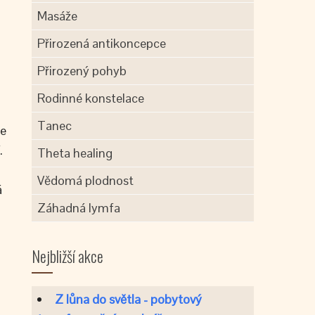
Masáže
Přirozená antikoncepce
Přirozený pohyb
Rodinné konstelace
Tanec
se
.
Theta healing
Vědomá plodnost
á
Záhadná lymfa
Nejbližší akce
Z lůna do světla - pobytový