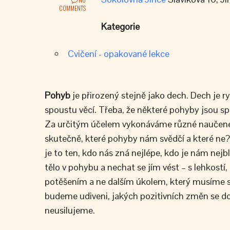
COMMENTS
Kategorie
Cvičení - opakované lekce
Pohyb
je přirozený stejně jako dech. Dech je
spoustu věcí. Třeba, že některé pohyby jsou spr
Za určitým účelem vykonáváme různé naučené p
skutečně, které pohyby nám svědčí a které n
je to ten, kdo nás zná nejlépe, kdo je nám nejb
tělo v pohybu a nechat se jím vést – s lehkostí,
potěšením a ne dalším úkolem, který musíme spl
budeme udiveni, jakých pozitivních změn se do
neusilujeme.