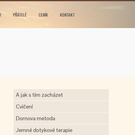
I
PŘÁTELÉ
CENÍK
KONTAKT
A jak s tím zacházet
Cvičení
Dornova metoda
Jemné dotykové terapie