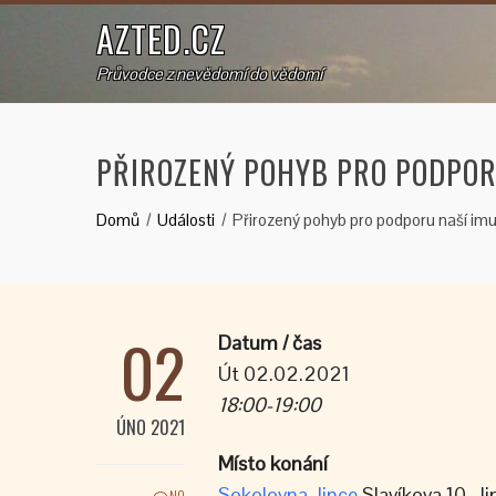
AZTED.CZ
Průvodce z nevědomí do vědomí
PŘIROZENÝ POHYB PRO PODPOR
Domů
Události
Přirozený pohyb pro podporu naší imu
02
Datum / čas
Út 02.02.2021
18:00-19:00
ÚNO 2021
Místo konání
Sokolovna Jince
Slavíkova 10, Ji
NO