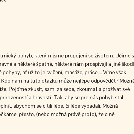
 rytmický pohyb, kterým jsme propojeni se životem. Učíme 
ávné a některé špatné, některé nám prospívají a jiné škodí
ohyby, ať už to je cvičení, masáže, práce,… Víme však
e? Kdo nám na tuto otázku může nejlépe odpovědět? Možn
líže. Pojďme zkusit, sami za sebe, zkoumat a prožívat své
 přirozeností a hravostí. Tak, aby se pro nás pohyb stal
nit, abychom se cítili lépe, či lépe vypadali. Možná
čkáme, přesto, (nebo možná právě proto), že o ně