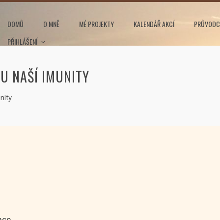
DOMŮ
O MNĚ
MÉ PROJEKTY
KALENDÁŘ AKCÍ
PRŮVODC
PŘIHLÁŠENÍ
U NAŠÍ IMUNITY
nity
nce