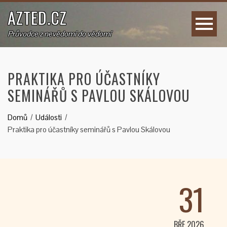
AZTED.CZ
Průvodce z nevědomí do vědomí
PRAKTIKA PRO ÚČASTNÍKY
SEMINÁŘŮ S PAVLOU SKÁLOVOU
Domů
Události
Praktika pro účastníky seminářů s Pavlou Skálovou
31
BŘE 2026