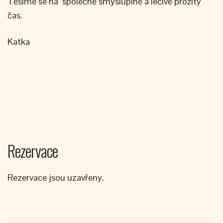
Těšíme se na společně smysluplně a léčivě prožitý
čas.
Katka
Rezervace
Rezervace jsou uzavřeny.