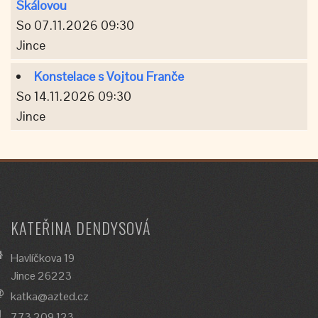
Skálovou
So 07.11.2026 09:30
Jince
Konstelace s Vojtou Franče
So 14.11.2026 09:30
Jince
KATEŘINA DENDYSOVÁ
Havlíčkova 19
Jince 26223
katka@azted.cz
773 209 123