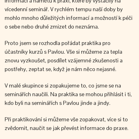
informací a námětů k praxi, které by vystačily na
vícedenní seminář. V rychlém tempu naší doby by
mohlo mnoho důležitých informací a možností k péči
o sebe nebo druhé zmizet do neznáma.
Proto jsem se rozhodla pořádat praktika pro
účastníky kurzů s Pavlou. Vše si můžeme za tepla
znovu vyzkoušet, posdílet vzájemné zkušenosti a
postřehy, zeptat se, když je nám něco nejasné.
V malé skupince si zopakujeme to, co jsme se na
seminářích naučili. Na praktika se mohou přihlásit i ti,
kdo byli na seminářích s Pavlou jinde a jindy.
Při praktikování si můžeme vše zopakovat, více si to
zvědomit, naučit se jak převést informace do praxe.