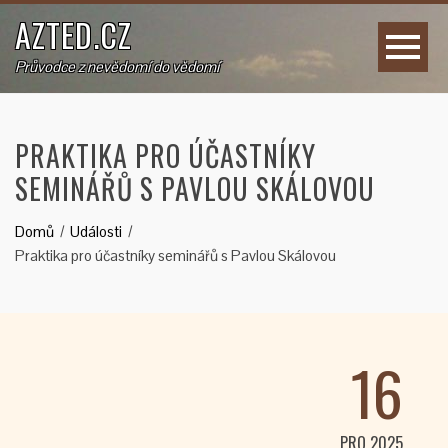
AZTED.CZ
Průvodce z nevědomí do vědomí
PRAKTIKA PRO ÚČASTNÍKY
SEMINÁŘŮ S PAVLOU SKÁLOVOU
Domů
Události
Praktika pro účastníky seminářů s Pavlou Skálovou
16
PRO 2025