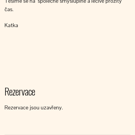
Těšíme se na společně smysluplně a léčivě prožitý
čas.
Katka
Rezervace
Rezervace jsou uzavřeny.