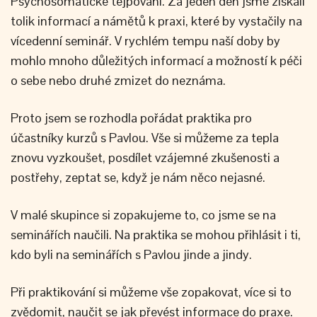
Psychosomatické tejpování. Za jeden den jsme získali
tolik informací a námětů k praxi, které by vystačily na
vícedenní seminář. V rychlém tempu naší doby by
mohlo mnoho důležitých informací a možností k péči
o sebe nebo druhé zmizet do neznáma.
Proto jsem se rozhodla pořádat praktika pro
účastníky kurzů s Pavlou. Vše si můžeme za tepla
znovu vyzkoušet, posdílet vzájemné zkušenosti a
postřehy, zeptat se, když je nám něco nejasné.
V malé skupince si zopakujeme to, co jsme se na
seminářích naučili. Na praktika se mohou přihlásit i ti,
kdo byli na seminářích s Pavlou jinde a jindy.
Při praktikování si můžeme vše zopakovat, více si to
zvědomit, naučit se jak převést informace do praxe.