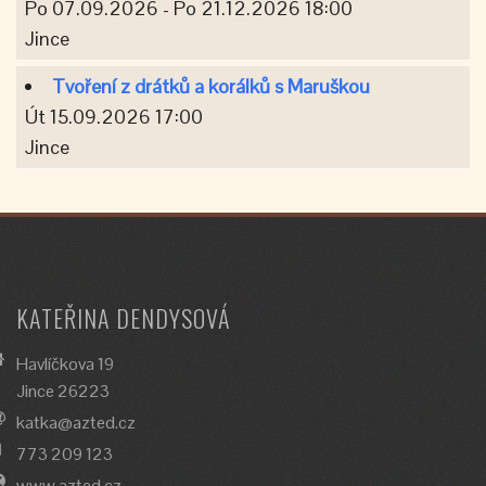
Po 07.09.2026 - Po 21.12.2026 18:00
Jince
Tvoření z drátků a korálků s Maruškou
Út 15.09.2026 17:00
Jince
KATEŘINA DENDYSOVÁ
Havlíčkova 19
Jince 26223
katka@azted.cz
773 209 123
www.azted.cz