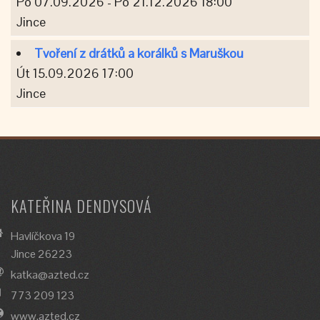
Po 07.09.2026 - Po 21.12.2026 18:00
Jince
Tvoření z drátků a korálků s Maruškou
Út 15.09.2026 17:00
Jince
KATEŘINA DENDYSOVÁ
Havlíčkova 19
Jince 26223
katka@azted.cz
773 209 123
www.azted.cz