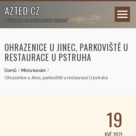
AZTED.CZ
Průvodce z nevědomí do vědomí
OHRAZENICE U JINEC, PARKOVIŠTĚ U
RESTAURACE U PSTRUHA
Domů
Místa konání
Ohrazenice u Jinec, parkoviště u restaurace U pstruha
19
KVĚ 2021