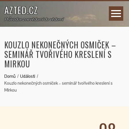
AZTED.CZ
Průvodce z nevědomí do vědomí
KOUZLO NEKONEČNÝCH OSMIČEK –
SEMINÁŘ TVOŘIVÉHO KRESLENÍ S
MIRKOU
Domů
Události
Kouzlo nekonečných osmiček – seminář tvořivého kreslení s
Mirkou