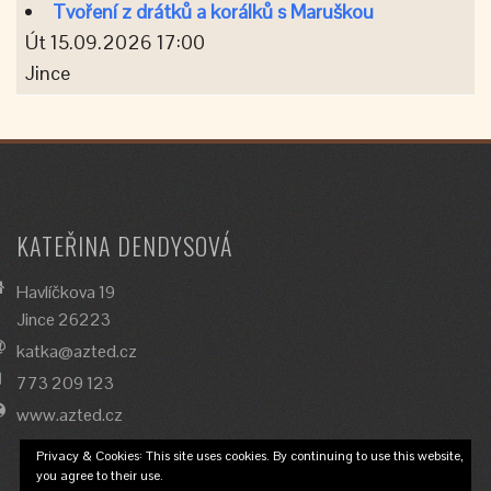
Tvoření z drátků a korálků s Maruškou
Út 15.09.2026 17:00
Jince
KATEŘINA DENDYSOVÁ
Havlíčkova 19
Jince 26223
katka@azted.cz
773 209 123
www.azted.cz
Privacy & Cookies: This site uses cookies. By continuing to use this website,
you agree to their use.